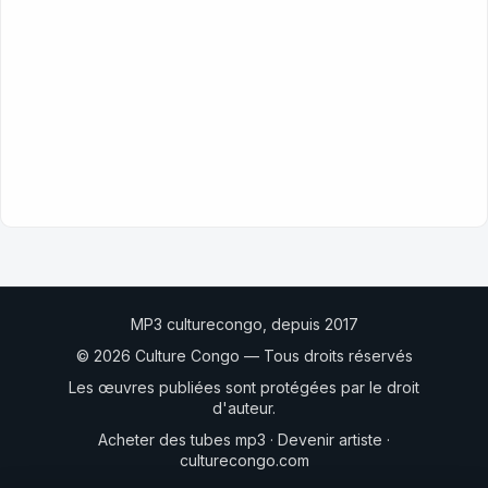
MP3 culturecongo, depuis 2017
© 2026 Culture Congo — Tous droits réservés
Les œuvres publiées sont protégées par le droit
d'auteur.
Acheter des tubes mp3
·
Devenir artiste
·
culturecongo.com