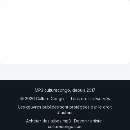
MP3 culturecongo, depuis 2017
© 2026 Culture Congo — Tous droits réservés
Les œuvres publiées sont protégées par le droit
d'auteur.
Acheter des tubes mp3
·
Devenir artiste
·
culturecongo.com