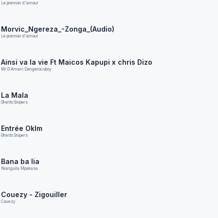
Le pionnier d'amour
Morvic_Ngereza_-Zonga_(Audio)
Le pionnier d'amour
Ainsi va la vie Ft Maicos Kapupi x chris Dizo
Mr G Amarc Dangerousboy
La Mala
Ghetto Snipers
Entrée Oklm
Ghetto Snipers
Bana ba lia
Nianguila Mpakasa
Couezy - Zigouiller
Couezy