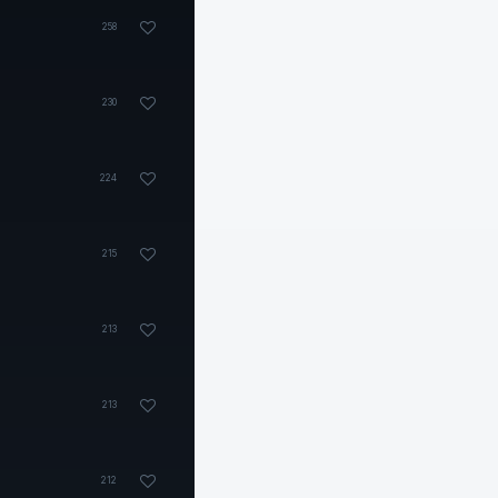
258
230
224
215
213
213
212