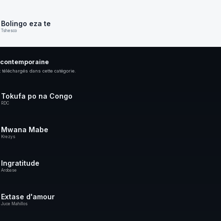
Bolingo eza te
Tshesco
 contemporaine
 téléchargés dans cette catégorie.
Tokufa po na Congo
RDC
Mwana Mabe
Krezys
Ingratitude
Arobase
Extase d'amour
Juce Mahillos