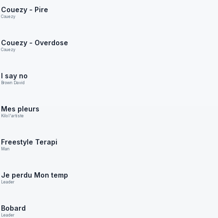
Couezy - Pire
Couezy
Couezy - Overdose
Couezy
I say no
Brown David
Mes pleurs
Kilo l'artiste
Freestyle Terapi
Man
Je perdu Mon temp
Leader
Bobard
Leader