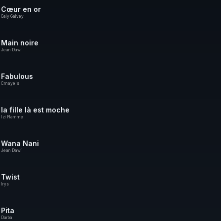
Cœur en or
Galy Galvey
Main noire
Jean Dawi
Fabulous
Cmaye's
la fille là est moche
Izi Flamme
Wana Nani
Jean Dawi
Twist
Irys
Pita
Darba