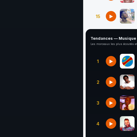
15
Tendances — Musique
Les morceaux les plus écoutés et
1
2
3
4