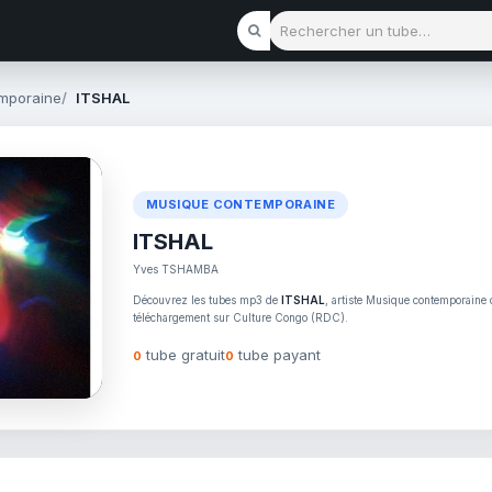
Rechercher un tube
mporaine
ITSHAL
MUSIQUE CONTEMPORAINE
ITSHAL
Yves TSHAMBA
Découvrez les tubes mp3 de
ITSHAL
, artiste Musique contemporaine c
téléchargement sur Culture Congo (RDC).
tube gratuit
tube payant
0
0