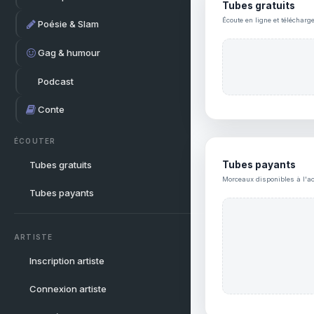
Tubes gratuits
Écoute en ligne et télécharg
Poésie & Slam
Gag & humour
Podcast
Conte
ÉCOUTER
Tubes gratuits
Tubes payants
Morceaux disponibles à l'ac
Tubes payants
ARTISTE
Inscription artiste
Connexion artiste