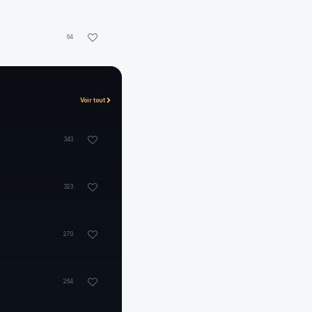
64
Voir tout
343
323
270
264