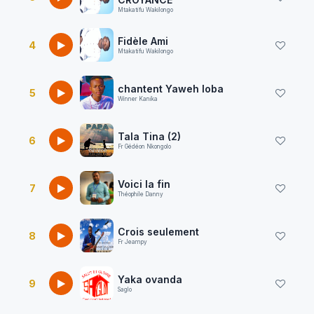
Mtakatifu Wakilongo
Fidèle Ami
4
Mtakatifu Wakilongo
chantent Yaweh loba
5
Winner Kanika
Tala Tina (2)
6
Fr Gédéon Nkongolo
Voici la fin
7
Théophile Danny
Crois seulement
8
Fr Jeampy
Yaka ovanda
9
Saglo