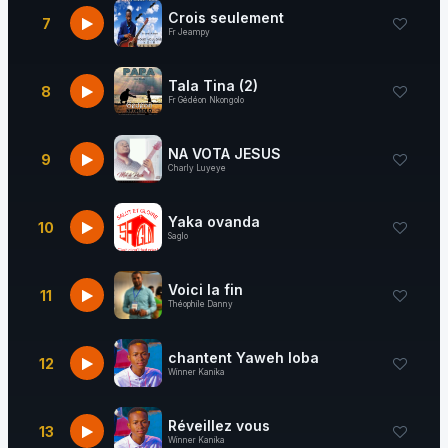
Crois seulement
7
Fr Jeampy
Tala Tina (2)
8
Fr Gédéon Nkongolo
NA VOTA JESUS
9
Charly Luyeye
Yaka ovanda
10
Saglo
Voici la fin
11
Théophile Danny
chantent Yaweh loba
12
Winner Kanika
Réveillez vous
13
Winner Kanika