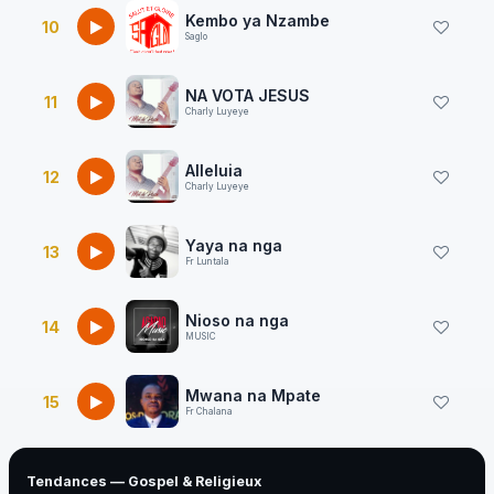
Kembo ya Nzambe
10
Saglo
NA VOTA JESUS
11
Charly Luyeye
Alleluia
12
Charly Luyeye
Yaya na nga
13
Fr Luntala
Nioso na nga
14
MUSIC
Mwana na Mpate
15
Fr Chalana
Tendances — Gospel & Religieux