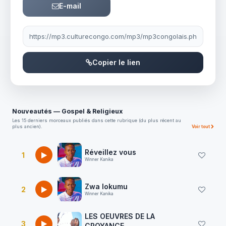
E-mail
Lien à partager
Copier le lien
Nouveautés — Gospel & Religieux
Les 15 derniers morceaux publiés dans cette rubrique (du plus récent au
plus ancien).
Voir tout
Réveillez vous
1
Winner Kanika
Zwa lokumu
2
Winner Kanika
LES OEUVRES DE LA
3
CROYANCE