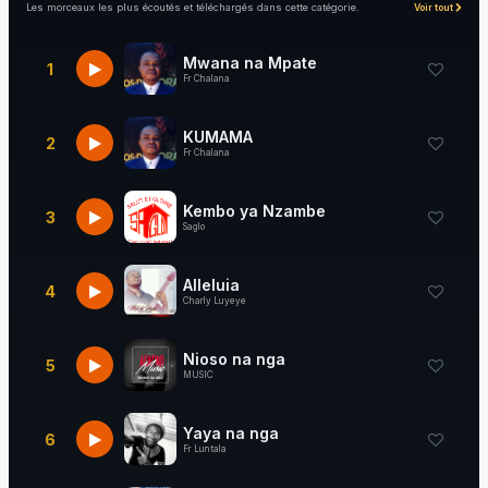
Les morceaux les plus écoutés et téléchargés dans cette catégorie.
Voir tout
Mwana na Mpate
1
Fr Chalana
KUMAMA
2
Fr Chalana
Kembo ya Nzambe
3
Saglo
Alleluia
4
Charly Luyeye
Nioso na nga
5
MUSIC
Yaya na nga
6
Fr Luntala