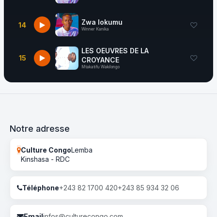
Zwa lokumu
14
Winner Kanika
LES OEUVRES DE LA
15
CROYANCE
Mtakatifu Wakilongo
Notre adresse
Culture Congo
Lemba
Kinshasa - RDC
Téléphone
+243 82 1700 420
+243 85 934 32 06
Email
infos@culturecongo.com