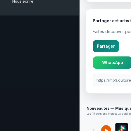
Nous écrire
Partager cet artis
Faites découvrir p
Partager
WhatsApp
Lien à partager
Nouveautés — Musique
Les 15 derniers morceaux publiés
1