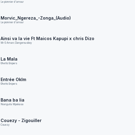
Le pionnier d'amour
Morvic_Ngereza_-Zonga_(Audio)
Le pionnier d'amour
Ainsi va la vie Ft Maicos Kapupi x chris Dizo
Mr G Amarc Dangerousboy
La Mala
Ghetto Snipers
Entrée Oklm
Ghetto Snipers
Bana ba lia
Nianguila Mpakasa
Couezy - Zigouiller
Couezy