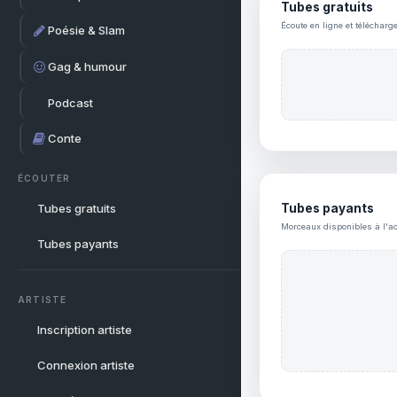
Tubes gratuits
Écoute en ligne et télécharg
Poésie & Slam
Gag & humour
Podcast
Conte
ÉCOUTER
Tubes gratuits
Tubes payants
Morceaux disponibles à l'ac
Tubes payants
ARTISTE
Inscription artiste
Connexion artiste