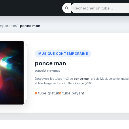
Rechercher un tube
mporaine
ponce man
MUSIQUE CONTEMPORAINE
ponce man
poncelet mayunga
Découvrez les tubes mp3 de
ponce man
, artiste Musique contemporai
et téléchargement sur Culture Congo (RDC).
tube gratuit
tube payant
0
0