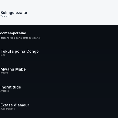
Bolingo eza te
Tshesco
 contemporaine
 téléchargés dans cette catégorie.
Tokufa po na Congo
RDC
Mwana Mabe
Krezys
Ingratitude
Arobase
Extase d'amour
Juce Mahillos