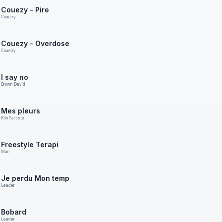
Couezy - Pire
Couezy
Couezy - Overdose
Couezy
I say no
Brown David
Mes pleurs
Kilo l'artiste
Freestyle Terapi
Man
Je perdu Mon temp
Leader
Bobard
Leader