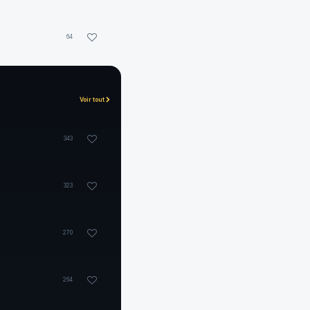
64
Voir tout
343
323
270
264