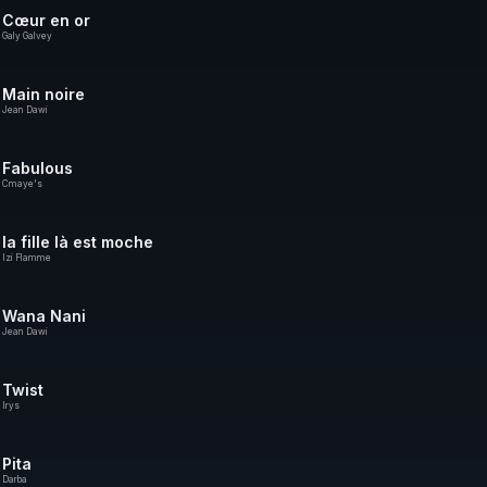
Cœur en or
Galy Galvey
Main noire
Jean Dawi
Fabulous
Cmaye's
la fille là est moche
Izi Flamme
Wana Nani
Jean Dawi
Twist
Irys
Pita
Darba