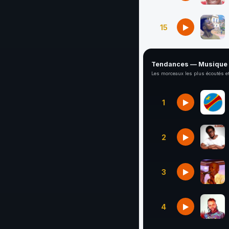
15
Tendances — Musique
Les morceaux les plus écoutés et
1
2
3
4