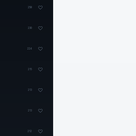
258
230
224
215
213
213
212