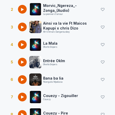
Morvic_Ngereza_-
2
Zonga_(Audio)
Le pionnier d'amour
Ainsi va la vie Ft Maicos
3
Kapupi x chris Dizo
Mr G Amarc Dangerousboy
La Mala
4
Ghetto Snipers
Entrée Oklm
5
Ghetto Snipers
Bana ba lia
6
Nianguila Mpakasa
Couezy - Zigouiller
7
Couezy
Couezy - Pire
8