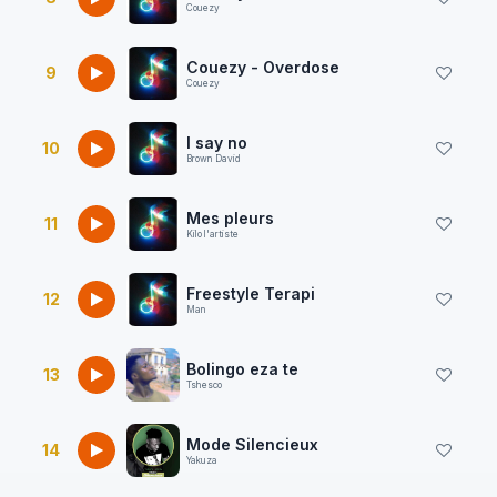
Couezy
Couezy - Overdose
9
Couezy
I say no
10
Brown David
Mes pleurs
11
Kilo l'artiste
Freestyle Terapi
12
Man
Bolingo eza te
13
Tshesco
Mode Silencieux
14
Yakuza