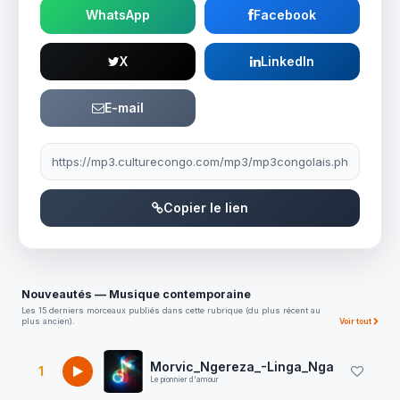
WhatsApp
Facebook
X
LinkedIn
E-mail
Lien à partager
Copier le lien
Nouveautés — Musique contemporaine
Les 15 derniers morceaux publiés dans cette rubrique (du plus récent au
plus ancien).
Voir tout
Morvic_Ngereza_-Linga_Nga
1
Le pionnier d'amour