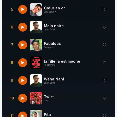
Cœur en or
5
Galy Galvey
Main noire
6
Jean Dawi
Fabulous
7
Cmaye's
la fille là est moche
8
Izi Flamme
Wana Nani
9
Jean Dawi
Twist
10
Irys
Pita
11