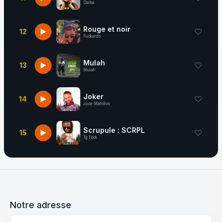
Darba
Rouge et noir
12
Fuckardo
Mulah
13
Mulah
Joker
14
Juce Mahillos
Scrupule : SCRPL
15
Tg Fock
Notre adresse