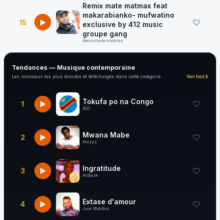
Remix mate matmax feat
makarabianko- mufwatino
15
exclusive by 412 music
groupe gang
Remix mate matmax
Tendances — Musique contemporaine
Les morceaux les plus écoutés et téléchargés dans cette catégorie.
Voir tout
Tokufa po na Congo
1
RDC
Mwana Mabe
2
Krezys
Ingratitude
3
Arobase
Extase d'amour
4
Juce Mahillos