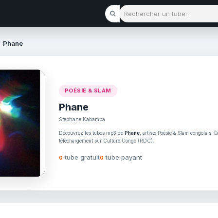
Rechercher un tube
Phane
POÉSIE & SLAM
Phane
Stéphane Kabamba
Découvrez les tubes mp3 de
Phane
, artiste Poésie & Slam congolais. É
téléchargement sur Culture Congo (RDC).
tube gratuit
tube payant
0
0