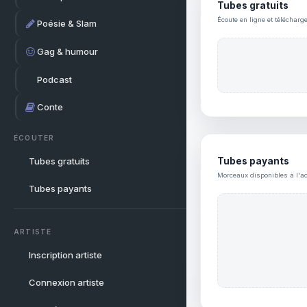
Tubes gratuits
Écoute en ligne et télécharg
Poésie & Slam
Gag & humour
Podcast
Conte
ÉCOUTER
Tubes gratuits
Tubes payants
Morceaux disponibles à l'ac
Tubes payants
ARTISTE
Inscription artiste
Connexion artiste