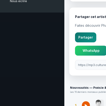
Nous écrire
Partager cet artis
Faites découvrir Ph
Partager
WhatsApp
Lien à partager
Nouveautés — Poésie 
Les 15 derniers morceaux publiés
1