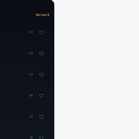
Voir tout
261
203
123
108
40
38