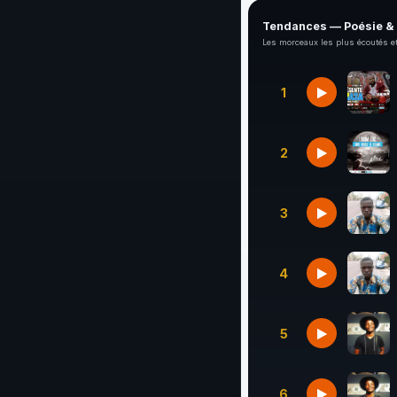
Tendances — Poésie &
Les morceaux les plus écoutés et
1
2
3
4
5
6