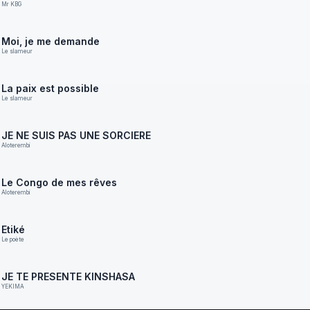
Mr KBG
Moi, je me demande
Le slameur
La paix est possible
Le slameur
JE NE SUIS PAS UNE SORCIERE
Aloterembi
Le Congo de mes rêves
Aloterembi
Etiké
Le poète
JE TE PRESENTE KINSHASA
YEKIMA