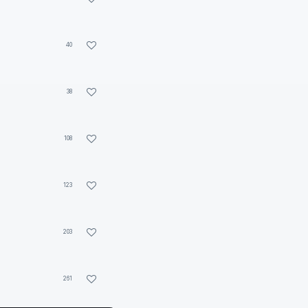
40
38
108
123
203
261