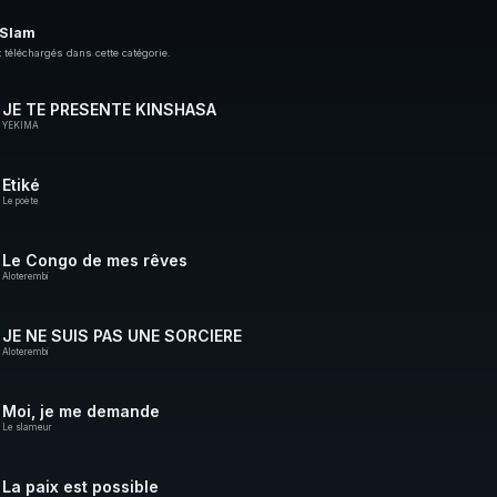
 Slam
 téléchargés dans cette catégorie.
JE TE PRESENTE KINSHASA
YEKIMA
Etiké
Le poète
Le Congo de mes rêves
Aloterembi
JE NE SUIS PAS UNE SORCIERE
Aloterembi
Moi, je me demande
Le slameur
La paix est possible