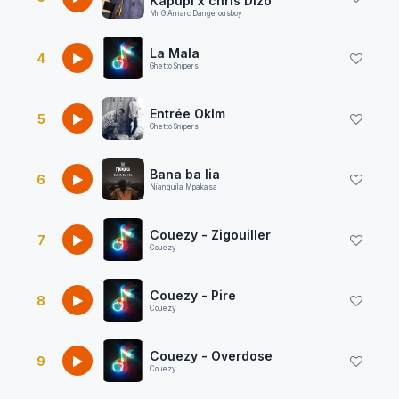
Kapupi x chris Dizo
Mr G Amarc Dangerousboy
La Mala
4
Ghetto Snipers
Entrée Oklm
5
Ghetto Snipers
Bana ba lia
6
Nianguila Mpakasa
Couezy - Zigouiller
7
Couezy
Couezy - Pire
8
Couezy
Couezy - Overdose
9
Couezy