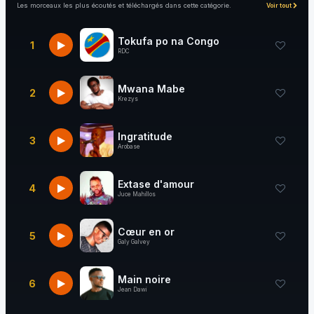
Les morceaux les plus écoutés et téléchargés dans cette catégorie.
Voir tout
Tokufa po na Congo
1
RDC
Mwana Mabe
2
Krezys
Ingratitude
3
Arobase
Extase d'amour
4
Juce Mahillos
Cœur en or
5
Galy Galvey
Main noire
6
Jean Dawi