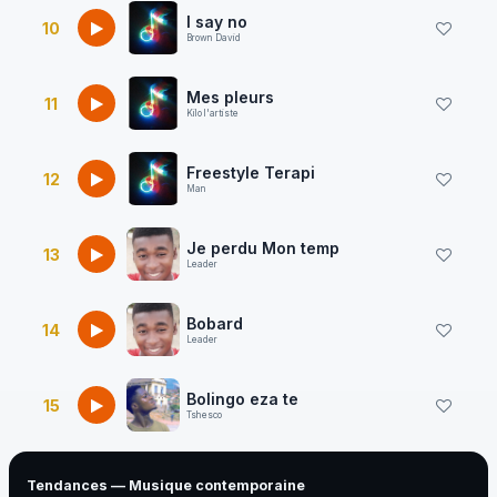
I say no
10
Brown David
Mes pleurs
11
Kilo l'artiste
Freestyle Terapi
12
Man
Je perdu Mon temp
13
Leader
Bobard
14
Leader
Bolingo eza te
15
Tshesco
Tendances — Musique contemporaine