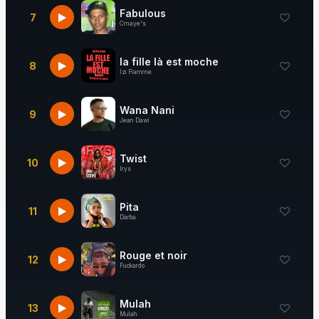
Fabulous
7
Cmaye's
la fille là est moche
8
Izi Flamme
Wana Nani
9
Jean Dawi
Twist
10
Irys
Pita
11
Darba
Rouge et noir
12
Fuckardo
Mulah
13
Mulah