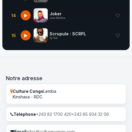
Joker
14
Juce Mahillos
Scrupule : SCRPL
15
Tg Fock
Notre adresse
Culture Congo
Lemba
Kinshasa - RDC
Téléphone
+243 82 1700 420
+243 85 934 32 06
Email
infos@culturecongo.com