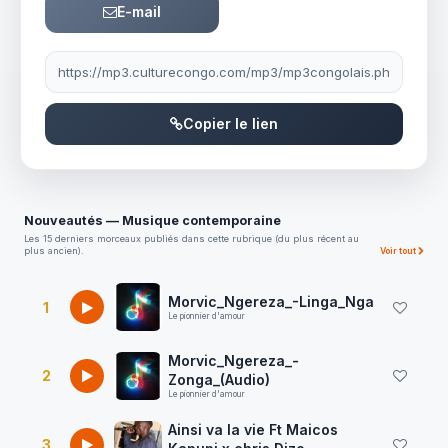
E-mail
Lien à partager
Copier le lien
Nouveautés — Musique contemporaine
Les 15 derniers morceaux publiés dans cette rubrique (du plus récent au
plus ancien).
Voir tout
Morvic_Ngereza_-Linga_Nga
1
Le pionnier d'amour
Morvic_Ngereza_-
2
Zonga_(Audio)
Le pionnier d'amour
Ainsi va la vie Ft Maicos
3