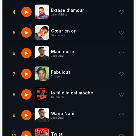
Extase d'amour
4
Juce Mahillos
Cœur en or
5
Galy Galvey
Main noire
6
Jean Dawi
Fabulous
7
Cmaye's
la fille là est moche
8
Izi Flamme
Wana Nani
9
Jean Dawi
Twist
10