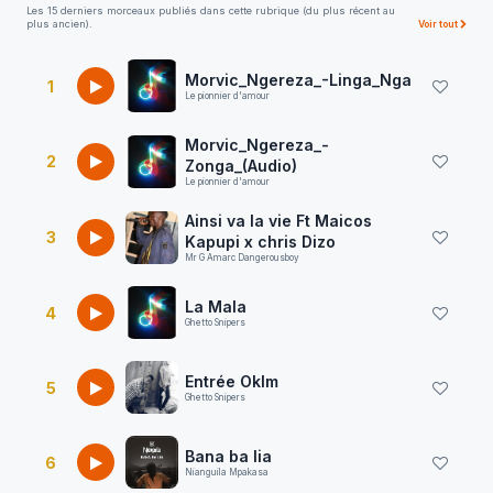
Les 15 derniers morceaux publiés dans cette rubrique (du plus récent au
plus ancien).
Voir tout
Morvic_Ngereza_-Linga_Nga
1
Le pionnier d'amour
Morvic_Ngereza_-
2
Zonga_(Audio)
Le pionnier d'amour
Ainsi va la vie Ft Maicos
3
Kapupi x chris Dizo
Mr G Amarc Dangerousboy
La Mala
4
Ghetto Snipers
Entrée Oklm
5
Ghetto Snipers
Bana ba lia
6
Nianguila Mpakasa