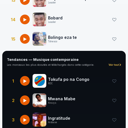
13
Leader
Bobard
14
Leader
Bolingo eza te
15
Tshesco
Tendances — Musique contemporaine
Les morceaux les plus écoutés et téléchargés dans cette catégorie.
Voir tout
Tokufa po na Congo
1
RDC
Mwana Mabe
2
Krezys
Ingratitude
3
Arobase