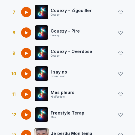
Couezy - Zigouiller
7
Couezy
Couezy - Pire
8
Couezy
Couezy - Overdose
9
Couezy
I say no
10
Brown David
Mes pleurs
11
Kilo l'artiste
Freestyle Terapi
12
Man
Je perdu Mon temp