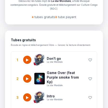
Découvrez les tubes mp3 de
La star Mondiale
, artiste Musique
contemporaine congolais. Écoute gratuite et téléchargement sur Culture Congo
(RDC).
tubes gratuits
tube payant
4
0
Tubes gratuits
Écoute en ligne et téléchargement libre — lancez la lecture directement.
Don't go
1
La star Mondiale
Game Over (feat
Purple smoke from
2
Kp)
La star Mondiale
Intro
3
La star Mondiale