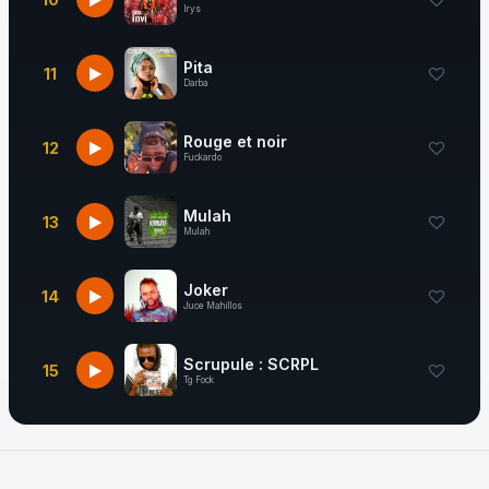
Irys
Pita
11
Darba
Rouge et noir
12
Fuckardo
Mulah
13
Mulah
Joker
14
Juce Mahillos
Scrupule : SCRPL
15
Tg Fock