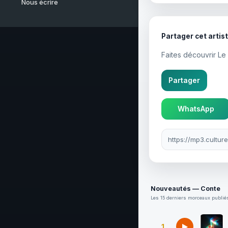
Nous écrire
Partager cet artis
Faites découvrir Le
Partager
WhatsApp
Lien à partager
Nouveautés — Conte
Les 15 derniers morceaux publiés
1