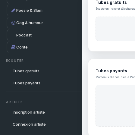
Tubes gratuits
Écoute en ligne et télécharg
Poésie & Slam
Gag & humour
Podcast
Conte
ÉCOUTER
Tubes gratuits
Tubes payants
Morceaux disponibles à l'ac
Tubes payants
ARTISTE
Inscription artiste
Connexion artiste