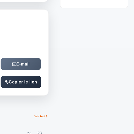
E-mail
Copier le lien
Voir tout
201