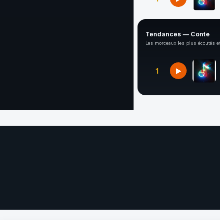
Tendances — Conte
Les morceaux les plus écoutés et
1