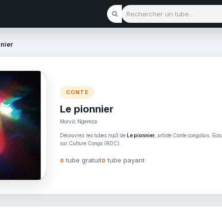
Rechercher un tube
nnier
CONTE
Le pionnier
Morvic Ngereza
Découvrez les tubes mp3 de
Le pionnier
, artiste Conte congolais. Éco
sur Culture Congo (RDC).
tube gratuit
tube payant
0
0