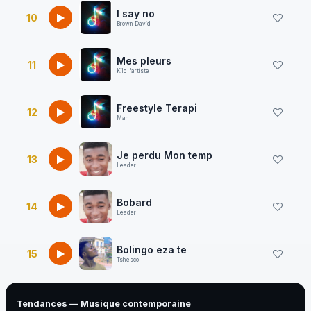
I say no
10
Brown David
Mes pleurs
11
Kilo l'artiste
Freestyle Terapi
12
Man
Je perdu Mon temp
13
Leader
Bobard
14
Leader
Bolingo eza te
15
Tshesco
Tendances — Musique contemporaine