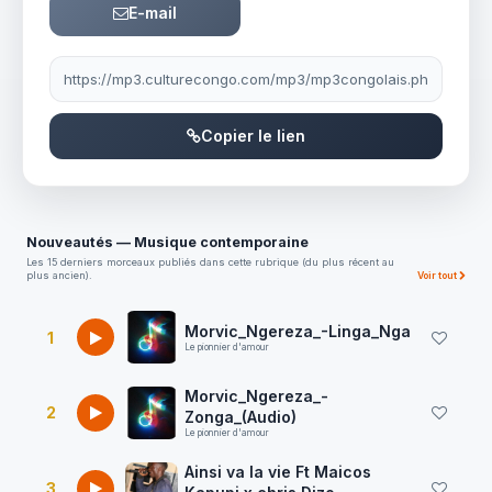
E-mail
Lien à partager
Copier le lien
Nouveautés — Musique contemporaine
Les 15 derniers morceaux publiés dans cette rubrique (du plus récent au
plus ancien).
Voir tout
Morvic_Ngereza_-Linga_Nga
1
Le pionnier d'amour
Morvic_Ngereza_-
2
Zonga_(Audio)
Le pionnier d'amour
Ainsi va la vie Ft Maicos
3