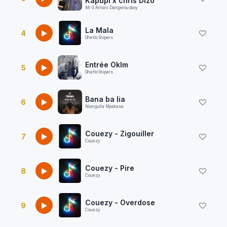
Kapupi x chris Dizo
Mr G Amarc Dangerousboy
La Mala
4
Ghetto Snipers
Entrée Oklm
5
Ghetto Snipers
Bana ba lia
6
Nianguila Mpakasa
Couezy - Zigouiller
7
Couezy
Couezy - Pire
8
Couezy
Couezy - Overdose
9
Couezy