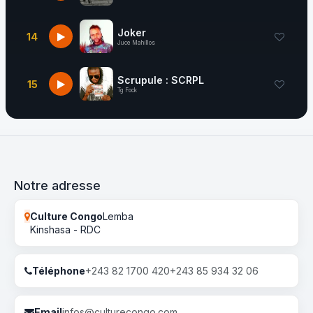
Joker
14
Juce Mahillos
Scrupule : SCRPL
15
Tg Fock
Notre adresse
Culture Congo
Lemba
Kinshasa - RDC
Téléphone
+243 82 1700 420
+243 85 934 32 06
Email
infos@culturecongo.com