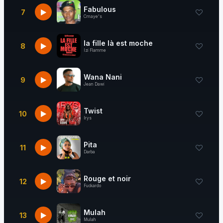
Fabulous
7
Cmaye's
la fille là est moche
8
Izi Flamme
Wana Nani
9
Jean Dawi
Twist
10
Irys
Pita
11
Darba
Rouge et noir
12
Fuckardo
Mulah
13
Mulah