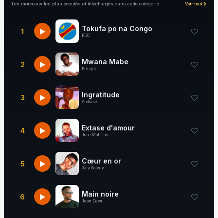
Les morceaux les plus écoutés et téléchargés dans cette catégorie.
Voir tout
Tokufa po na Congo
1
RDC
Mwana Mabe
2
Krezys
Ingratitude
3
Arobase
Extase d'amour
4
Juce Mahillos
Cœur en or
5
Galy Galvey
Main noire
6
Jean Dawi