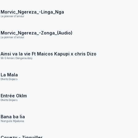
Morvic_Ngereza_-Linga_Nga
Le pionnier d'amour
Morvic_Ngereza_-Zonga_(Audio)
Le pionnier d'amour
Ainsi va la vie Ft Maicos Kapupi x chris Dizo
Mr G Amarc Dangerousboy
La Mala
Ghetto Snipers
Entrée Oklm
Ghetto Snipers
Bana ba lia
Nianguila Mpakasa
Couezy - Zigouiller