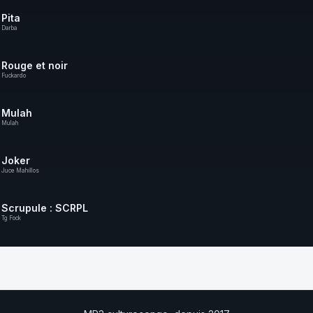
Pita
Darba
Rouge et noir
Fuckardo
Mulah
Mulah
Joker
Juce Mahillos
Scrupule : SCRPL
Tg Fock