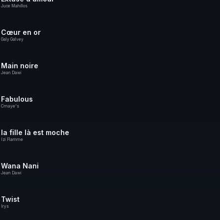
Juce Mahillos
Cœur en or
Galy Galvey
Main noire
Jean Dawi
Fabulous
Cmaye's
la fille là est moche
Izi Flamme
Wana Nani
Jean Dawi
Twist
Irys