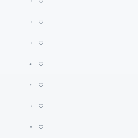
0
0
0
43
51
0
55