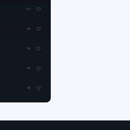
212
196
194
194
185