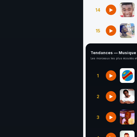
14
15
Tendances — Musique
Les morceaux les plus écoutés et
1
2
3