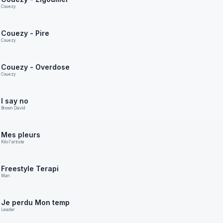
Couezy
Couezy - Pire
Couezy
Couezy - Overdose
Couezy
I say no
Brown David
Mes pleurs
Kilo l'artiste
Freestyle Terapi
Man
Je perdu Mon temp
Leader