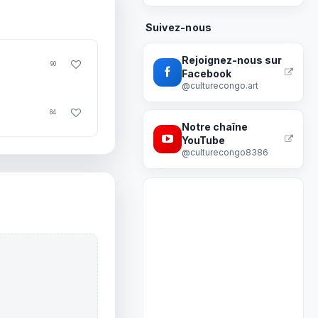
Suivez-nous
Rejoignez-nous sur
90
Facebook
@culturecongo.art
84
Notre chaîne
YouTube
@culturecongo8386