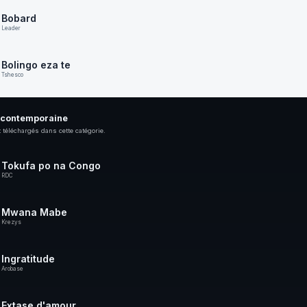
Bobard
Leader
Bolingo eza te
Tshesco
 contemporaine
 téléchargés dans cette catégorie.
Tokufa po na Congo
RDC
Mwana Mabe
Krezys
Ingratitude
Arobase
Extase d'amour