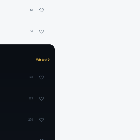
53
64
Voir tout
343
323
270