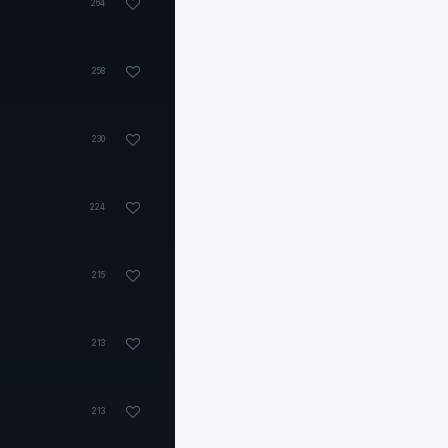
264
258
230
224
215
213
213