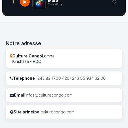
Ikara
1
CultureCongo
Notre adresse
Culture Congo
Lemba
Kinshasa - RDC
Téléphone
+243 82 1700 420
+243 85 934 32 06
Email
infos@culturecongo.com
Site principal
culturecongo.com