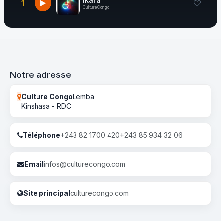
Ikara
1
CultureCongo
Notre adresse
Culture Congo
Lemba
Kinshasa - RDC
Téléphone
+243 82 1700 420
+243 85 934 32 06
Email
infos@culturecongo.com
Site principal
culturecongo.com