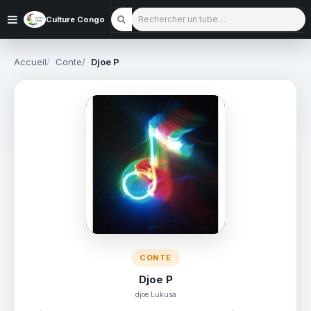
Rechercher un tube
Culture Congo
Accueil
Conte
Djoe P
CONTE
Djoe P
djoe Lukusa