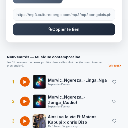
Lien à partager
Copier le lien
Nouveautés — Musique contemporaine
Les 15 derniers morceaux publiés dans cette rubrique (du plus récent au
plus ancien).
Voir tout
Morvic_Ngereza_-Linga_Nga
1
Le pionnier d'amour
Morvic_Ngereza_-
2
Zonga_(Audio)
Le pionnier d'amour
Ainsi va la vie Ft Maicos
3
Kapupi x chris Dizo
Mr G Amarc Dangerousboy