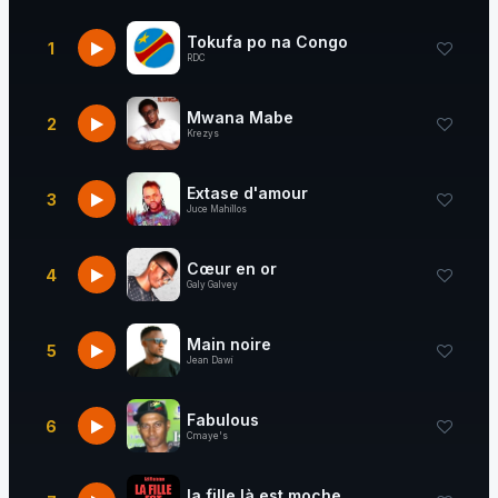
Tokufa po na Congo
1
RDC
Mwana Mabe
2
Krezys
Extase d'amour
3
Juce Mahillos
Cœur en or
4
Galy Galvey
Main noire
5
Jean Dawi
Fabulous
6
Cmaye's
la fille là est moche