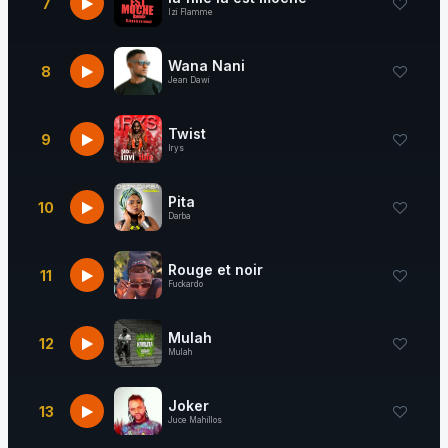
7
Izi Flamme
Wana Nani
8
Jean Dawi
Twist
9
Irys
Pita
10
Darba
Rouge et noir
11
Fuckardo
Mulah
12
Mulah
Joker
13
Juce Mahillos