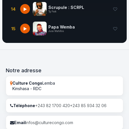
Scrupule : SCRPL
14
Tg Fock
Papa Wemba
15
Juce Mahillos
Notre adresse
Culture Congo
Lemba
Kinshasa - RDC
Téléphone
+243 82 1700 420
+243 85 934 32 06
Email
infos@culturecongo.com