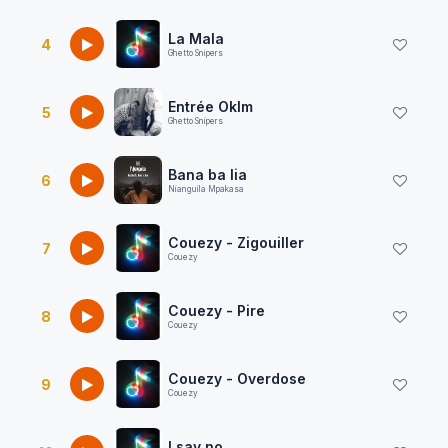
La Mala
4
Ghetto Snipers
Entrée Oklm
5
Ghetto Snipers
Bana ba lia
6
Nianguila Mpakasa
Couezy - Zigouiller
7
Couezy
Couezy - Pire
8
Couezy
Couezy - Overdose
9
Couezy
I say no