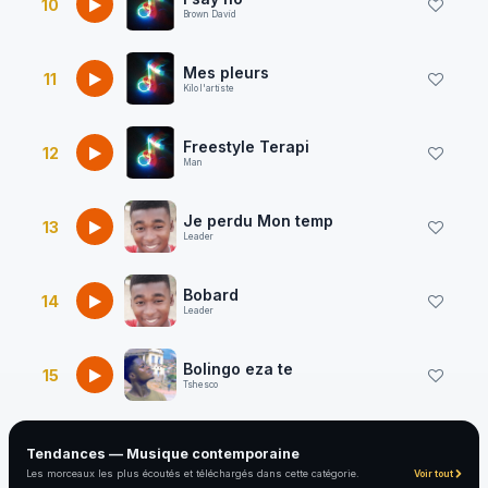
10
Brown David
Mes pleurs
11
Kilo l'artiste
Freestyle Terapi
12
Man
Je perdu Mon temp
13
Leader
Bobard
14
Leader
Bolingo eza te
15
Tshesco
Tendances — Musique contemporaine
Les morceaux les plus écoutés et téléchargés dans cette catégorie.
Voir tout