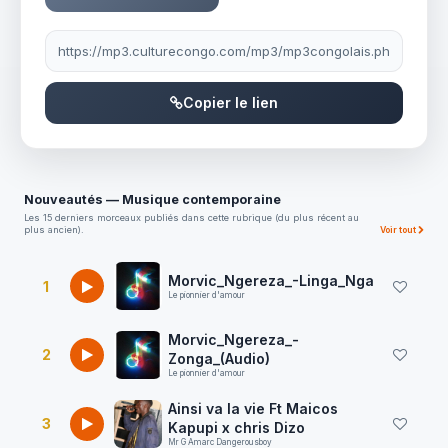
Lien à partager
Copier le lien
Nouveautés — Musique contemporaine
Les 15 derniers morceaux publiés dans cette rubrique (du plus récent au
plus ancien).
Voir tout
Morvic_Ngereza_-Linga_Nga
1
Le pionnier d'amour
Morvic_Ngereza_-
2
Zonga_(Audio)
Le pionnier d'amour
Ainsi va la vie Ft Maicos
3
Kapupi x chris Dizo
Mr G Amarc Dangerousboy