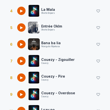
La Mala
4
Ghetto Snipers
Entrée Oklm
5
Ghetto Snipers
Bana ba lia
6
Nianguila Mpakasa
Couezy - Zigouiller
7
Couezy
Couezy - Pire
8
Couezy
Couezy - Overdose
9
Couezy
I say no