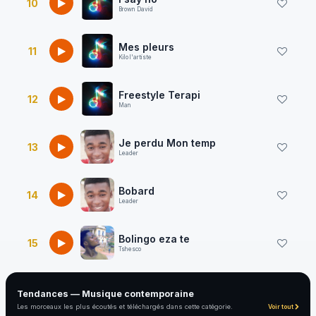
10
Brown David
Mes pleurs
11
Kilo l'artiste
Freestyle Terapi
12
Man
Je perdu Mon temp
13
Leader
Bobard
14
Leader
Bolingo eza te
15
Tshesco
Tendances — Musique contemporaine
Les morceaux les plus écoutés et téléchargés dans cette catégorie.
Voir tout