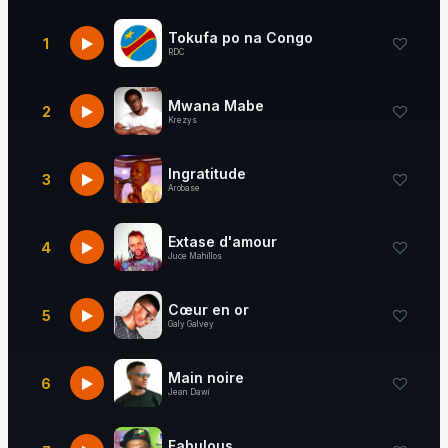
Tokufa po na Congo
1
RDC
Mwana Mabe
2
Krezys
Ingratitude
3
Arobase
Extase d'amour
4
Juce Mahillos
Cœur en or
5
Galy Galvey
Main noire
6
Jean Dawi
Fabulous