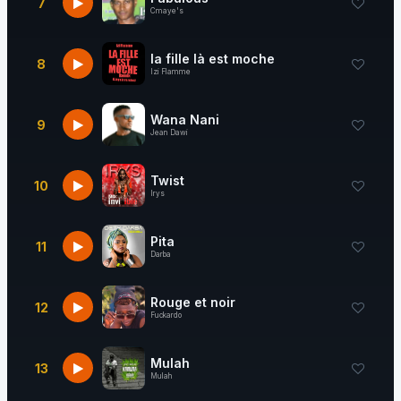
7
Cmaye's
la fille là est moche
8
Izi Flamme
Wana Nani
9
Jean Dawi
Twist
10
Irys
Pita
11
Darba
Rouge et noir
12
Fuckardo
Mulah
13
Mulah