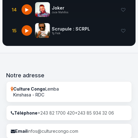
Joker
14
Juce Mahillos
Scrupule : SCRPL
15
Tg Fock
Notre adresse
Culture Congo
Lemba
Kinshasa - RDC
Téléphone
+243 82 1700 420
+243 85 934 32 06
Email
infos@culturecongo.com