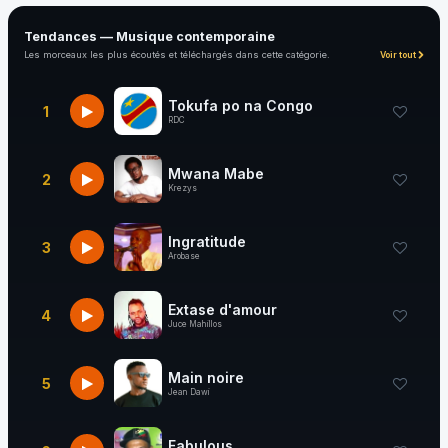
Tendances — Musique contemporaine
Les morceaux les plus écoutés et téléchargés dans cette catégorie.
Voir tout
Tokufa po na Congo
1
RDC
Mwana Mabe
2
Krezys
Ingratitude
3
Arobase
Extase d'amour
4
Juce Mahillos
Main noire
5
Jean Dawi
Fabulous