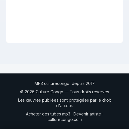
MP3 culturecongo, depuis 2017
© 2026 Culture Congo — Tous droits réservés
Les œuvres publiées sont protégées par le droit
d'auteur.
Acheter des tubes mp3
·
Devenir artiste
·
culturecongo.com