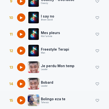
9
Couezy
I say no
10
Brown David
Mes pleurs
11
Kilo l'artiste
Freestyle Terapi
12
Man
Je perdu Mon temp
13
Leader
Bobard
14
Leader
Bolingo eza te
15
Tshesco