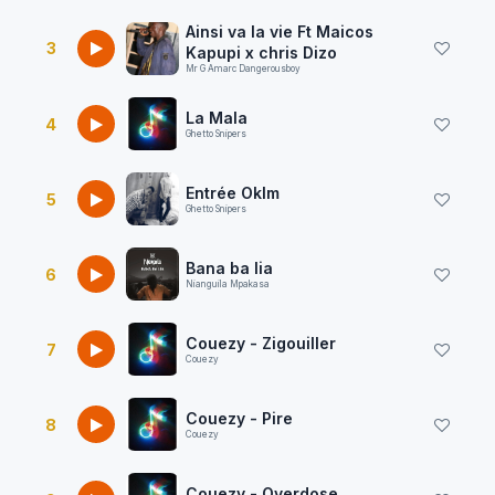
Ainsi va la vie Ft Maicos
3
Kapupi x chris Dizo
Mr G Amarc Dangerousboy
La Mala
4
Ghetto Snipers
Entrée Oklm
5
Ghetto Snipers
Bana ba lia
6
Nianguila Mpakasa
Couezy - Zigouiller
7
Couezy
Couezy - Pire
8
Couezy
Couezy - Overdose