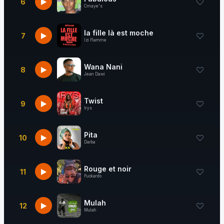
6
Cmaye's
la fille là est moche
7
Izi Flamme
Wana Nani
8
Jean Dawi
Twist
9
Irys
Pita
10
Darba
Rouge et noir
11
Fuckardo
Mulah
12
Mulah