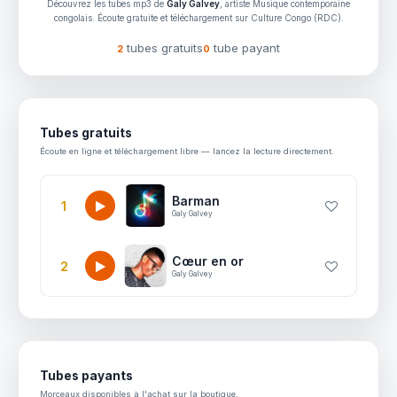
Découvrez les tubes mp3 de
Galy Galvey
, artiste Musique contemporaine
congolais. Écoute gratuite et téléchargement sur Culture Congo (RDC).
tubes gratuits
tube payant
2
0
Tubes gratuits
Écoute en ligne et téléchargement libre — lancez la lecture directement.
Barman
1
Galy Galvey
Cœur en or
2
Galy Galvey
Tubes payants
Morceaux disponibles à l'achat sur la boutique.