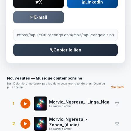
X
LinkedIn
E-mail
Lien à partager
Copier le lien
Nouveautés — Musique contemporaine
Les 15 derniers morceaux publiés dans cette rubrique (du plus récent au
plus ancien).
Voir tout
Morvic_Ngereza_-Linga_Nga
1
Le pionnier d'amour
Morvic_Ngereza_-
2
Zonga_(Audio)
Le pionnier d'amour