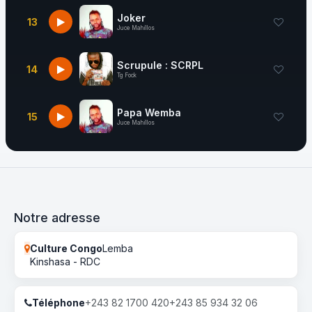
Joker
13
Juce Mahillos
Scrupule : SCRPL
14
Tg Fock
Papa Wemba
15
Juce Mahillos
Notre adresse
Culture Congo
Lemba
Kinshasa - RDC
Téléphone
+243 82 1700 420
+243 85 934 32 06