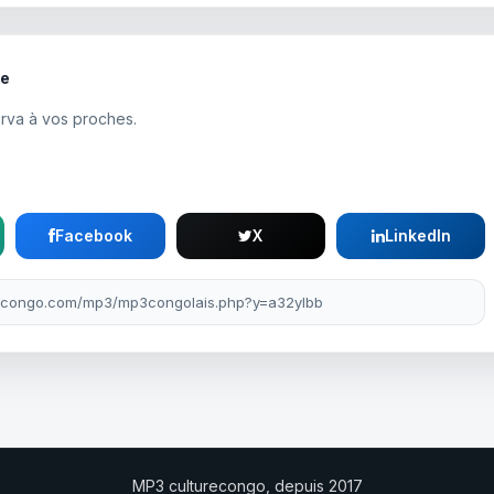
te
rva à vos proches.
Facebook
X
LinkedIn
MP3 culturecongo, depuis 2017