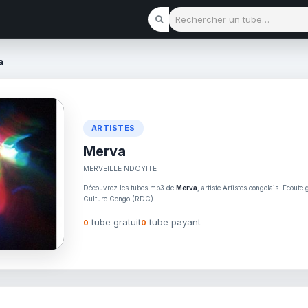
Rechercher un tube
a
ARTISTES
Merva
MERVEILLE NDOYITE
Découvrez les tubes mp3 de
Merva
, artiste Artistes congolais. Écoute
Culture Congo (RDC).
tube gratuit
tube payant
0
0