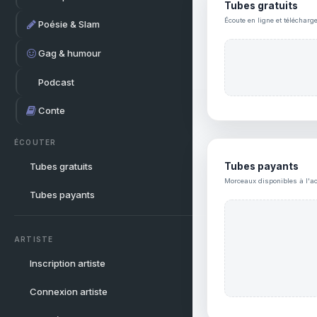
Tubes gratuits
Écoute en ligne et télécharg
Poésie & Slam
Gag & humour
Podcast
Conte
ÉCOUTER
Tubes gratuits
Tubes payants
Morceaux disponibles à l'ac
Tubes payants
ARTISTE
Inscription artiste
Connexion artiste