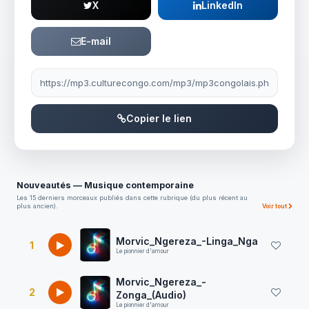
X
LinkedIn
E-mail
Lien à partager
Copier le lien
Nouveautés — Musique contemporaine
Les 15 derniers morceaux publiés dans cette rubrique (du plus récent au
plus ancien).
Voir tout
Morvic_Ngereza_-Linga_Nga
1
Le pionnier d'amour
Morvic_Ngereza_-
2
Zonga_(Audio)
Le pionnier d'amour