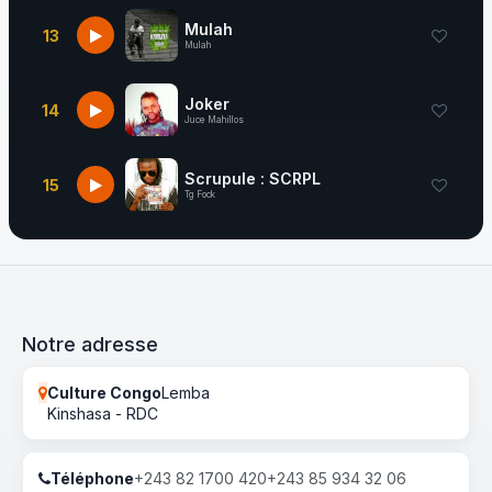
Mulah
13
Mulah
Joker
14
Juce Mahillos
Scrupule : SCRPL
15
Tg Fock
Notre adresse
Culture Congo
Lemba
Kinshasa - RDC
Téléphone
+243 82 1700 420
+243 85 934 32 06