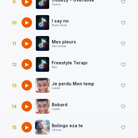
9
Couezy
I say no
10
Brown David
Mes pleurs
11
Kilo l'artiste
Freestyle Terapi
12
Man
Je perdu Mon temp
13
Leader
Bobard
14
Leader
Bolingo eza te
15
Tshesco