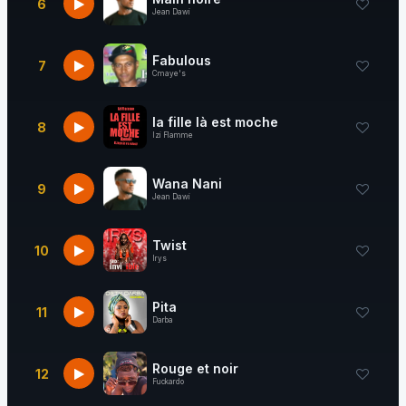
6
Jean Dawi
Fabulous
7
Cmaye's
la fille là est moche
8
Izi Flamme
Wana Nani
9
Jean Dawi
Twist
10
Irys
Pita
11
Darba
Rouge et noir
12
Fuckardo