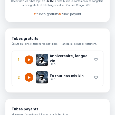
Découvrez les tubes mp3 de
LM DJ
, artiste Musique contemporaine congolais.
Écoute gratuite et téléchargement sur Culture Congo (RDC).
tubes gratuits
tube payant
2
0
Tubes gratuits
Écoute en ligne et téléchargement libre — lancez la lecture directement.
Anniversaire, longue
1
vie
LM DJ
En tout cas mix kin
2
LM DJ
Tubes payants
Morceaux disponibles à l'achat sur la boutique.