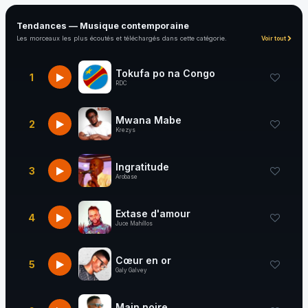
Tendances — Musique contemporaine
Les morceaux les plus écoutés et téléchargés dans cette catégorie.
Voir tout
Tokufa po na Congo
1
RDC
Mwana Mabe
2
Krezys
Ingratitude
3
Arobase
Extase d'amour
4
Juce Mahillos
Cœur en or
5
Galy Galvey
Main noire