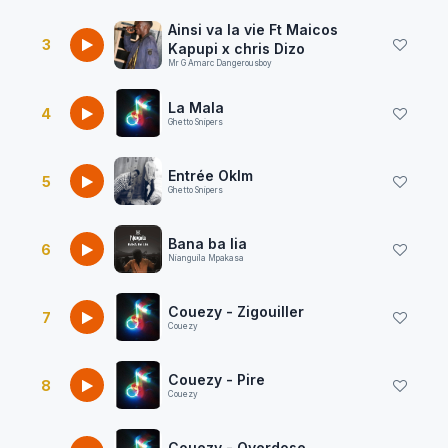
Ainsi va la vie Ft Maicos
3
Kapupi x chris Dizo
Mr G Amarc Dangerousboy
La Mala
4
Ghetto Snipers
Entrée Oklm
5
Ghetto Snipers
Bana ba lia
6
Nianguila Mpakasa
Couezy - Zigouiller
7
Couezy
Couezy - Pire
8
Couezy
Couezy - Overdose