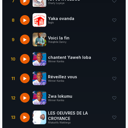
7
Charly Luyeye
Yaka ovanda
8
Saglo
Voici la fin
9
Théophile Danny
chantent Yaweh loba
10
Winner Kanika
Réveillez vous
11
Winner Kanika
Zwa lokumu
12
Winner Kanika
LES OEUVRES DE LA
13
CROYANCE
Mtakatifu Wakilongo