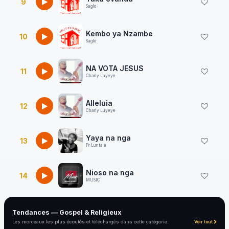
9
Saglo
Kembo ya Nzambe
10
Saglo
NA VOTA JESUS
11
Charly Luyeye
Alleluia
12
Charly Luyeye
Yaya na nga
13
Fr Luntala
Nioso na nga
14
MUSIC
Tendances — Gospel & Religieux
Les morceaux les plus écoutés et téléchargés dans cette catégorie.
Voir tout