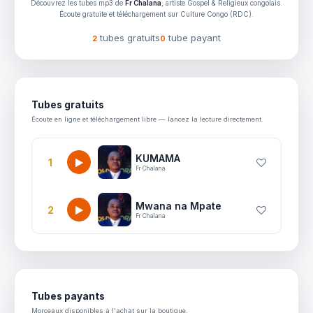
Découvrez les tubes mp3 de
Fr Chalana
, artiste Gospel & Religieux congolais.
Écoute gratuite et téléchargement sur Culture Congo (RDC).
tubes gratuits
tube payant
2
0
Tubes gratuits
Écoute en ligne et téléchargement libre — lancez la lecture directement.
KUMAMA
1
Fr Chalana
Mwana na Mpate
2
Fr Chalana
Tubes payants
Morceaux disponibles à l'achat sur la boutique.