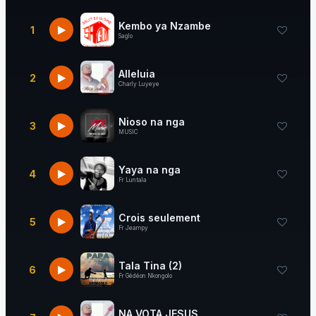
Kembo ya Nzambe
1
Saglo
Alleluia
2
Charly Luyeye
Nioso na nga
3
MUSIC
Yaya na nga
4
Fr Luntala
Crois seulement
5
Fr Jeampy
Tala Tina (2)
6
Fr Gédéon Nkongolo
NA VOTA JESUS