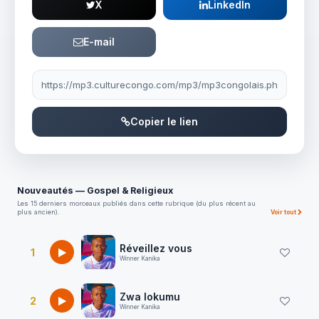
X
LinkedIn
E-mail
Lien à partager
Copier le lien
Nouveautés — Gospel & Religieux
Les 15 derniers morceaux publiés dans cette rubrique (du plus récent au
plus ancien).
Voir tout
Réveillez vous
1
Winner Kanika
Zwa lokumu
2
Winner Kanika