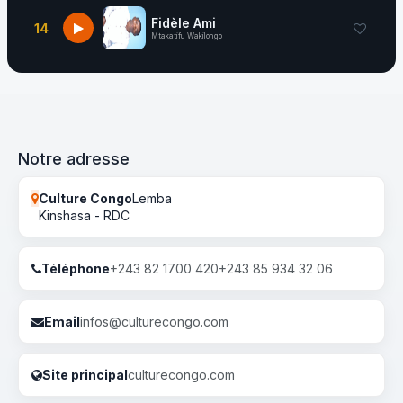
Fidèle Ami
14
Mtakatifu Wakilongo
Notre adresse
Culture Congo
Lemba
Kinshasa - RDC
Téléphone
+243 82 1700 420
+243 85 934 32 06
Email
infos@culturecongo.com
Site principal
culturecongo.com