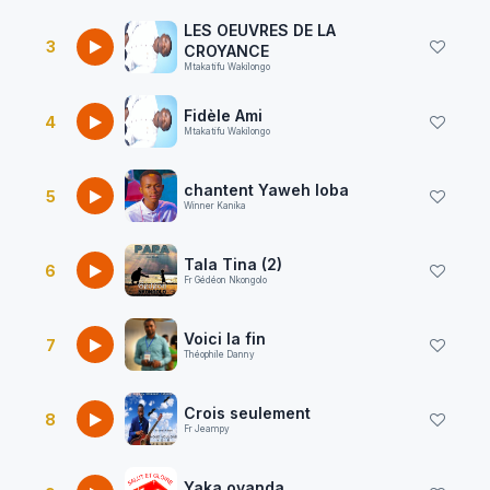
LES OEUVRES DE LA
3
CROYANCE
Mtakatifu Wakilongo
Fidèle Ami
4
Mtakatifu Wakilongo
chantent Yaweh loba
5
Winner Kanika
Tala Tina (2)
6
Fr Gédéon Nkongolo
Voici la fin
7
Théophile Danny
Crois seulement
8
Fr Jeampy
Yaka ovanda