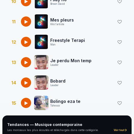
10
Brown David
Mes pleurs
11
Kilo l'artiste
Freestyle Terapi
12
Man
Je perdu Mon temp
13
Leader
Bobard
14
Leader
Bolingo eza te
15
Tshesco
Tendances — Musique contemporaine
Les morceaux les plus écoutés et téléchargés dans cette catégorie.
Voir tout