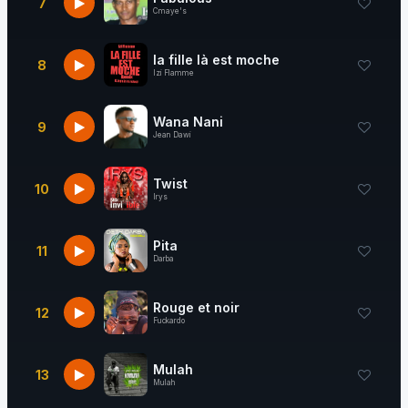
7
Cmaye's
la fille là est moche
8
Izi Flamme
Wana Nani
9
Jean Dawi
Twist
10
Irys
Pita
11
Darba
Rouge et noir
12
Fuckardo
Mulah
13
Mulah