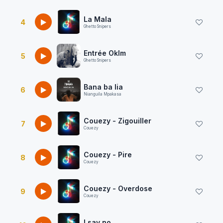
La Mala
4
Ghetto Snipers
Entrée Oklm
5
Ghetto Snipers
Bana ba lia
6
Nianguila Mpakasa
Couezy - Zigouiller
7
Couezy
Couezy - Pire
8
Couezy
Couezy - Overdose
9
Couezy
I say no