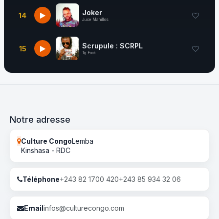
Joker
14
Juce Mahillos
Scrupule : SCRPL
15
Tg Fock
Notre adresse
Culture Congo
Lemba
Kinshasa - RDC
Téléphone
+243 82 1700 420
+243 85 934 32 06
Email
infos@culturecongo.com