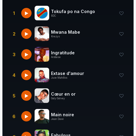
Tokufa po na Congo
1
RDC
Mwana Mabe
2
Krezys
Ingratitude
3
Arobase
Extase d'amour
4
Juce Mahillos
Cœur en or
5
Galy Galvey
Main noire
6
Jean Dawi
Fabulous