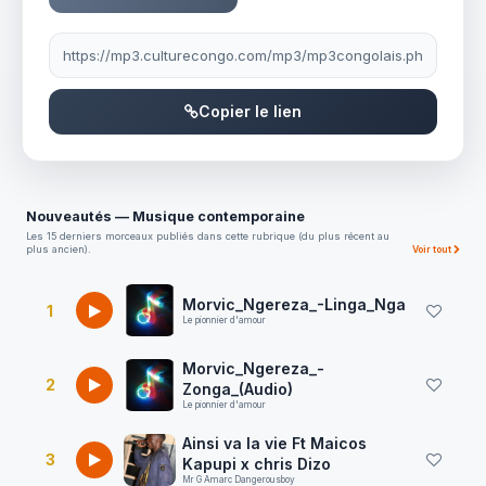
Lien à partager
Copier le lien
Nouveautés — Musique contemporaine
Les 15 derniers morceaux publiés dans cette rubrique (du plus récent au
plus ancien).
Voir tout
Morvic_Ngereza_-Linga_Nga
1
Le pionnier d'amour
Morvic_Ngereza_-
2
Zonga_(Audio)
Le pionnier d'amour
Ainsi va la vie Ft Maicos
3
Kapupi x chris Dizo
Mr G Amarc Dangerousboy