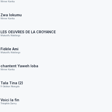
Winner Kanika
Zwa lokumu
Winner Kanika
LES OEUVRES DE LA CROYANCE
Mtakatifu Wakilongo
Fidèle Ami
Mtakatifu Wakilongo
chantent Yaweh loba
Winner Kanika
Tala Tina (2)
Fr Gédéon Nkongolo
Voici la fin
Théophile Danny