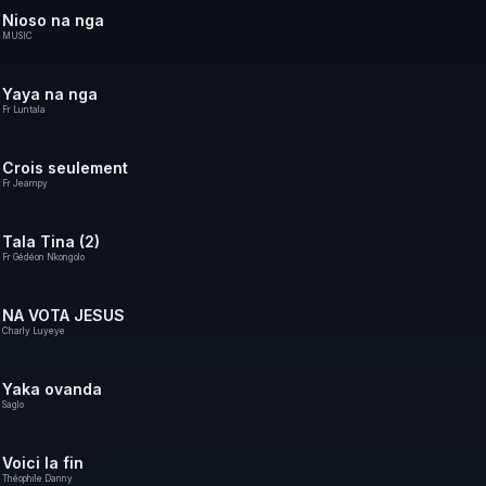
Nioso na nga
MUSIC
Yaya na nga
Fr Luntala
Crois seulement
Fr Jeampy
Tala Tina (2)
Fr Gédéon Nkongolo
NA VOTA JESUS
Charly Luyeye
Yaka ovanda
Saglo
Voici la fin
Théophile Danny