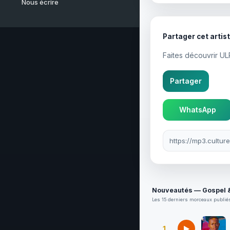
Nous écrire
Partager cet artis
Faites découvrir UL
Partager
WhatsApp
Lien à partager
Nouveautés — Gospel &
Les 15 derniers morceaux publiés
1