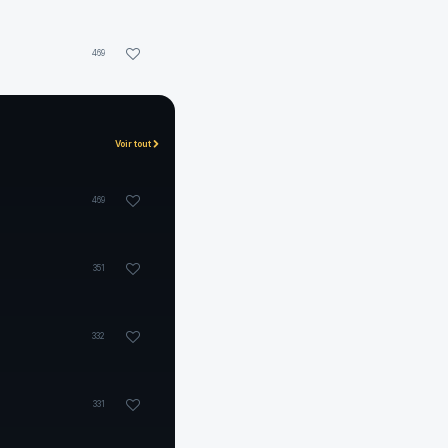
469
Voir tout
469
351
332
331