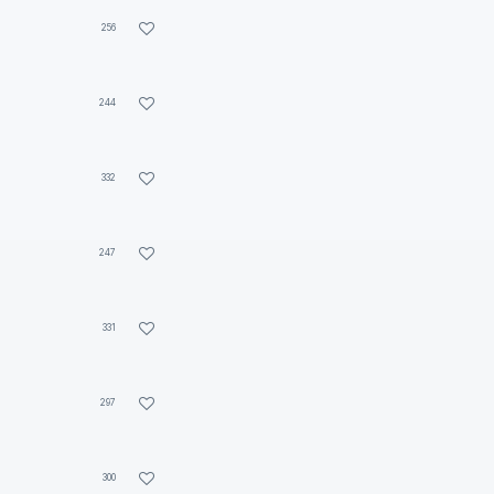
256
244
332
247
331
297
300