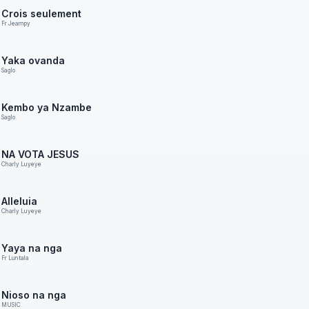
Crois seulement
Fr Jeampy
Yaka ovanda
Saglo
Kembo ya Nzambe
Saglo
NA VOTA JESUS
Charly Luyeye
Alleluia
Charly Luyeye
Yaya na nga
Fr Luntala
Nioso na nga
MUSIC