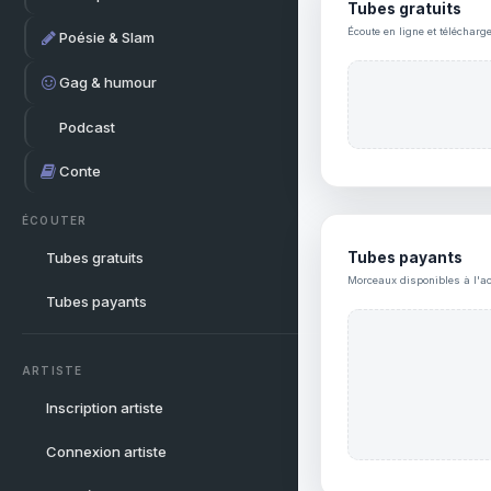
Tubes gratuits
Écoute en ligne et télécharg
Poésie & Slam
Gag & humour
Podcast
Conte
ÉCOUTER
Tubes gratuits
Tubes payants
Morceaux disponibles à l'ac
Tubes payants
ARTISTE
Inscription artiste
Connexion artiste