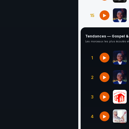
15
Tendances — Gospel & 
Les morceaux les plus écoutés et
1
2
3
4