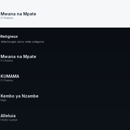
Mwana na Mpate
Fr Chalana
Religieux
 téléchargés dans cette catégorie.
Mwana na Mpate
Fr Chalana
KUMAMA
Fr Chalana
Kembo ya Nzambe
Saglo
Alleluia
Charly Luyeye