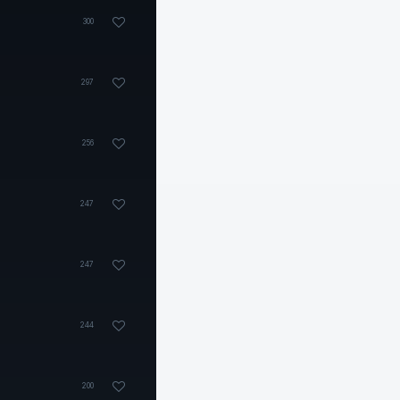
300
297
256
247
247
244
200