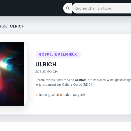
Rechercher un tube
ieux
ULRICH
GOSPEL & RELIGIEUX
ULRICH
JOSUE MOIGHI
Découvrez les tubes mp3 de
ULRICH
, artiste Gospel & Religieux congo
téléchargement sur Culture Congo (RDC).
tube gratuit
tube payant
0
0