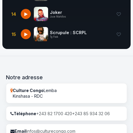
Joker
14
Juce Mahillos
Scrupule : SCRPL
15
Tg Fock
Notre adresse
Culture Congo
Lemba
Kinshasa - RDC
Téléphone
+243 82 1700 420
+243 85 934 32 06
Email
infos@culturecongo.com