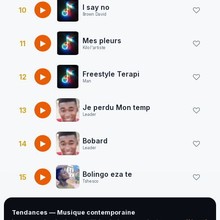
I say no
10
Brown David
Mes pleurs
11
Kilo l'artiste
Freestyle Terapi
12
Man
Je perdu Mon temp
13
Leader
Bobard
14
Leader
Bolingo eza te
15
Tshesco
Tendances — Musique contemporaine