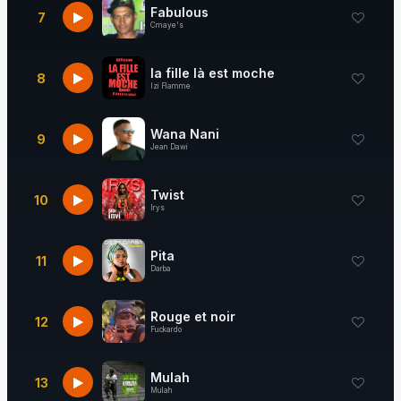
Fabulous
7
Cmaye's
la fille là est moche
8
Izi Flamme
Wana Nani
9
Jean Dawi
Twist
10
Irys
Pita
11
Darba
Rouge et noir
12
Fuckardo
Mulah
13
Mulah