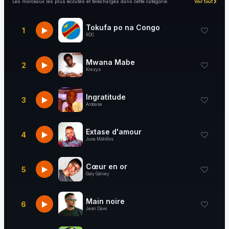
Les morceaux les plus écoutés et téléchargés dans cette catégorie.
Voir tout
Tokufa po na Congo
1
RDC
Mwana Mabe
2
Krezys
Ingratitude
3
Arobase
Extase d'amour
4
Juce Mahillos
Cœur en or
5
Galy Galvey
Main noire
6
Jean Dawi