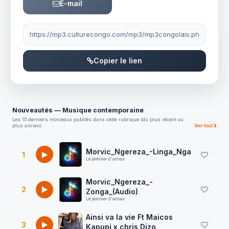
E-mail
Lien à partager
Copier le lien
Nouveautés — Musique contemporaine
Les 15 derniers morceaux publiés dans cette rubrique (du plus récent au
plus ancien).
Voir tout
Morvic_Ngereza_-Linga_Nga
1
Le pionnier d'amour
Morvic_Ngereza_-
2
Zonga_(Audio)
Le pionnier d'amour
Ainsi va la vie Ft Maicos
3
Kapupi x chris Dizo