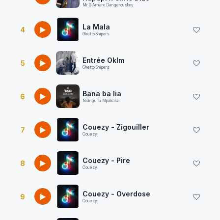
Mr G Amarc Dangerousboy
La Mala
4
Ghetto Snipers
Entrée Oklm
5
Ghetto Snipers
Bana ba lia
6
Nianguila Mpakasa
Couezy - Zigouiller
7
Couezy
Couezy - Pire
8
Couezy
Couezy - Overdose
9
Couezy