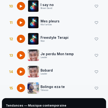
I say no
10
Brown David
Mes pleurs
11
Kilo l'artiste
Freestyle Terapi
12
Man
Je perdu Mon temp
13
Leader
Bobard
14
Leader
Bolingo eza te
15
Tshesco
Tendances — Musique contemporaine