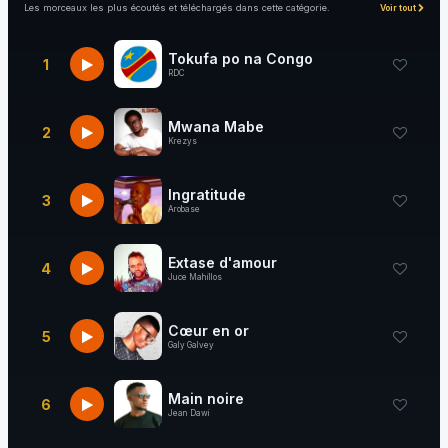
Les morceaux les plus écoutés et téléchargés dans cette catégorie.
Voir tout
Tokufa po na Congo
1
RDC
Mwana Mabe
2
Krezys
Ingratitude
3
Arobase
Extase d'amour
4
Juce Mahillos
Cœur en or
5
Galy Galvey
Main noire
6
Jean Dawi