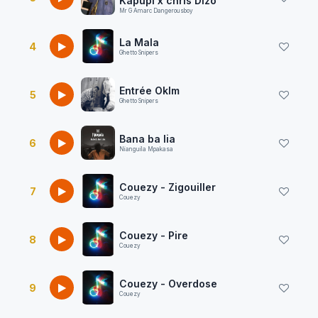
Kapupi x chris Dizo
Mr G Amarc Dangerousboy
La Mala
4
Ghetto Snipers
Entrée Oklm
5
Ghetto Snipers
Bana ba lia
6
Nianguila Mpakasa
Couezy - Zigouiller
7
Couezy
Couezy - Pire
8
Couezy
Couezy - Overdose
9
Couezy