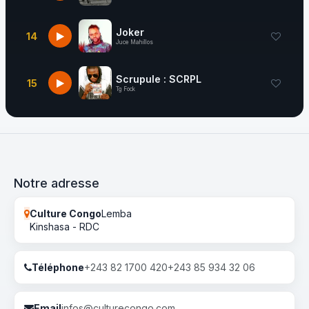
Joker
14
Juce Mahillos
Scrupule : SCRPL
15
Tg Fock
Notre adresse
Culture Congo
Lemba
Kinshasa - RDC
Téléphone
+243 82 1700 420
+243 85 934 32 06
Email
infos@culturecongo.com