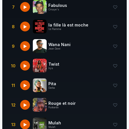
Fabulous
7
Cmaye's
la fille là est moche
8
Izi Flamme
Wana Nani
9
Jean Dawi
Twist
10
Irys
Pita
11
Darba
Rouge et noir
12
Fuckardo
Mulah
13
Mulah