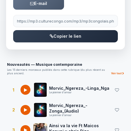
E-mail
Lien à partager
Copier le lien
Nouveautés — Musique contemporaine
Les 15 derniers morceaux publiés dans cette rubrique (du plus récent au
plus ancien).
Voir tout
Morvic_Ngereza_-Linga_Nga
1
Le pionnier d'amour
Morvic_Ngereza_-
2
Zonga_(Audio)
Le pionnier d'amour
Ainsi va la vie Ft Maicos
3