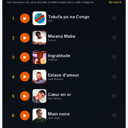
Les morceaux les plus écoutés et téléchargés dans cette catégorie.
Voir tout
Tokufa po na Congo
1
RDC
Mwana Mabe
2
Krezys
Ingratitude
3
Arobase
Extase d'amour
4
Juce Mahillos
Cœur en or
5
Galy Galvey
Main noire
6
Jean Dawi