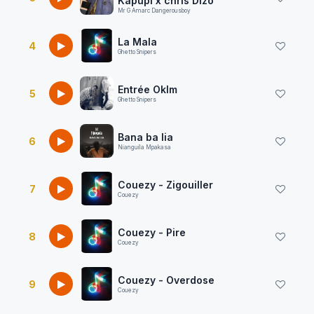
Kapupi x chris Dizo
Mr G Amarc Dangerousboy
La Mala
4
Ghetto Snipers
Entrée Oklm
5
Ghetto Snipers
Bana ba lia
6
Nianguila Mpakasa
Couezy - Zigouiller
7
Couezy
Couezy - Pire
8
Couezy
Couezy - Overdose
9
Couezy