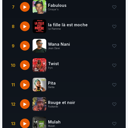
Fabulous
7
Cmaye's
la fille là est moche
8
Izi Flamme
Wana Nani
9
Jean Dawi
Twist
10
Irys
Pita
11
Darba
Rouge et noir
12
Fuckardo
Mulah
13
Mulah