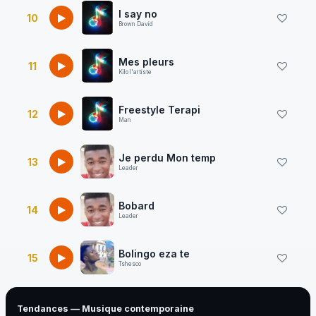
I say no
10
Brown David
Mes pleurs
11
Kilo l'artiste
Freestyle Terapi
12
Man
Je perdu Mon temp
13
Leader
Bobard
14
Leader
Bolingo eza te
15
Tshesco
Tendances — Musique contemporaine