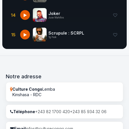
Joker
14
Juce Mahillos
Scrupule : SCRPL
15
Tg Fock
Notre adresse
Culture Congo
Lemba
Kinshasa - RDC
Téléphone
+243 82 1700 420
+243 85 934 32 06
Email
infos@culturecongo.com