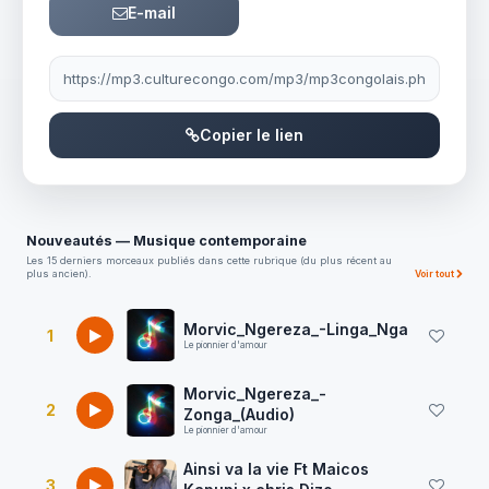
E-mail
Lien à partager
Copier le lien
Nouveautés — Musique contemporaine
Les 15 derniers morceaux publiés dans cette rubrique (du plus récent au
plus ancien).
Voir tout
Morvic_Ngereza_-Linga_Nga
1
Le pionnier d'amour
Morvic_Ngereza_-
2
Zonga_(Audio)
Le pionnier d'amour
Ainsi va la vie Ft Maicos
3