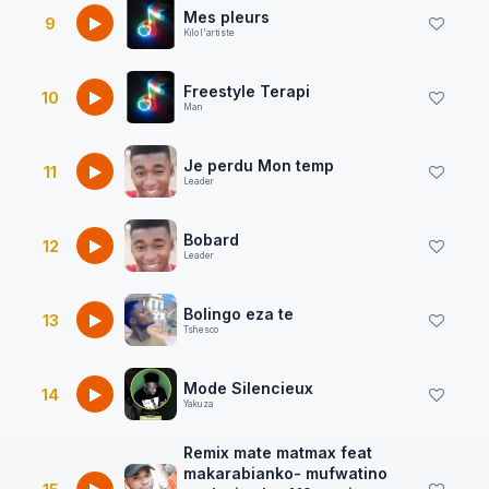
Mes pleurs
9
Kilo l'artiste
Freestyle Terapi
10
Man
Je perdu Mon temp
11
Leader
Bobard
12
Leader
Bolingo eza te
13
Tshesco
Mode Silencieux
14
Yakuza
Remix mate matmax feat
makarabianko- mufwatino