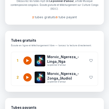
Découvrez les tubes mp3 de
Le pionnier d'amour
, artiste Musique
contemporaine congolais. Écoute gratuite et téléchargement sur Culture Congo
(RDC).
tubes gratuits
tube payant
2
0
Tubes gratuits
Écoute en ligne et téléchargement libre — lancez la lecture directement.
Morvic_Ngereza_-
1
Linga_Nga
Le pionnier d'amour
Morvic_Ngereza_-
2
Zonga_(Audio)
Le pionnier d'amour
Tubes payants