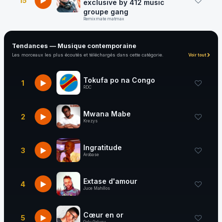
15
exclusive by 412 music
groupe gang
Remix mate matmax
Tendances — Musique contemporaine
Les morceaux les plus écoutés et téléchargés dans cette catégorie.
Voir tout
Tokufa po na Congo
1
RDC
Mwana Mabe
2
Krezys
Ingratitude
3
Arobase
Extase d'amour
4
Juce Mahillos
Cœur en or
5