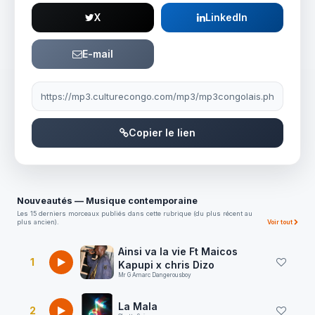
X
LinkedIn
E-mail
Lien à partager
Copier le lien
Nouveautés — Musique contemporaine
Les 15 derniers morceaux publiés dans cette rubrique (du plus récent au
plus ancien).
Voir tout
Ainsi va la vie Ft Maicos
1
Kapupi x chris Dizo
Mr G Amarc Dangerousboy
La Mala
2