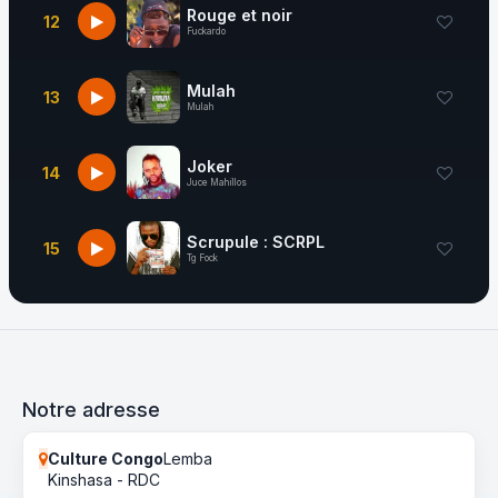
Rouge et noir
12
Fuckardo
Mulah
13
Mulah
Joker
14
Juce Mahillos
Scrupule : SCRPL
15
Tg Fock
Notre adresse
Culture Congo
Lemba
Kinshasa - RDC