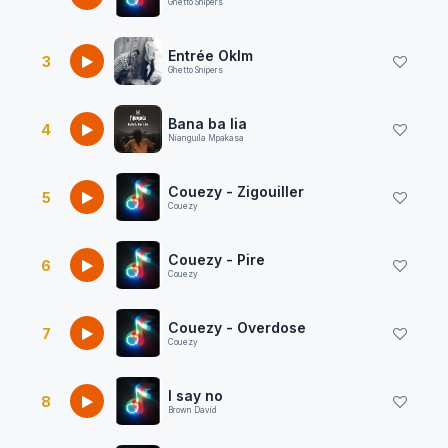
Ghetto Snipers
Entrée Oklm
3
Ghetto Snipers
Bana ba lia
4
Nianguila Mpakasa
Couezy - Zigouiller
5
Couezy
Couezy - Pire
6
Couezy
Couezy - Overdose
7
Couezy
I say no
8
Brown David