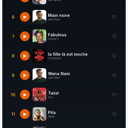
Galy Galvey
Main noire
6
Jean Dawi
Fabulous
7
Cmaye's
la fille là est moche
8
Izi Flamme
Wana Nani
9
Jean Dawi
Twist
10
Irys
Pita
11
Darba