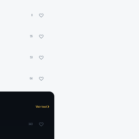
0
55
53
64
Voir tout
343