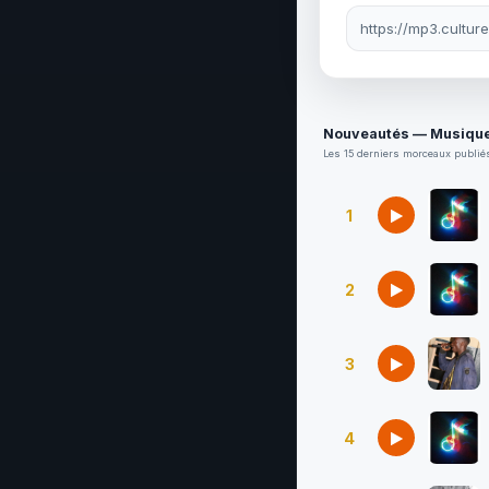
Lien à partager
Nouveautés — Musique
Les 15 derniers morceaux publiés
1
2
3
4