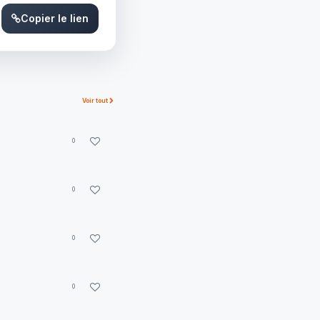
Copier le lien
Voir tout
0
0
0
0