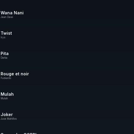
Wana Nani
Jean Dawi
Twist
Irys
Pita
Darba
Rouge et noir
Fuckardo
Mulah
Mulah
Joker
Juce Mahillos