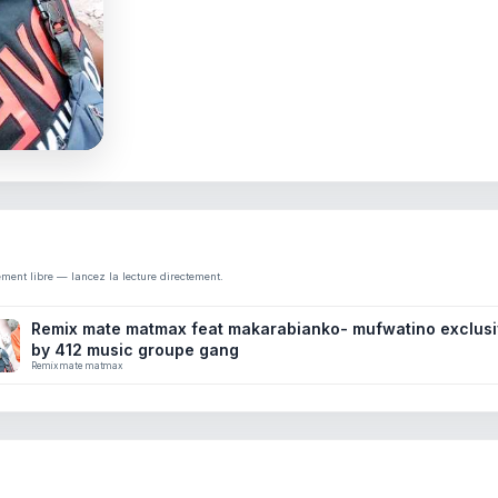
ement libre — lancez la lecture directement.
Remix mate matmax feat makarabianko- mufwatino exclus
by 412 music groupe gang
Remix mate matmax