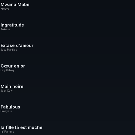
Mwana Mabe
Krezys
Ingratitude
Arobase
Extase d'amour
Juce Mahillos
Cœur en or
Galy Galvey
Main noire
Jean Dawi
Fabulous
Cmaye's
la fille là est moche
Izi Flamme