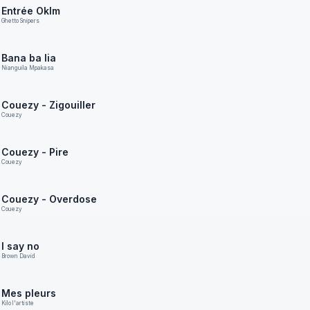
Entrée Oklm
Ghetto Snipers
Bana ba lia
Nianguila Mpakasa
Couezy - Zigouiller
Couezy
Couezy - Pire
Couezy
Couezy - Overdose
Couezy
I say no
Brown David
Mes pleurs
Kilo l'artiste