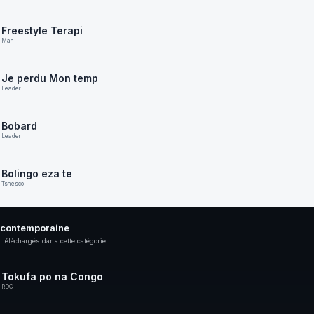
Freestyle Terapi
Man
Je perdu Mon temp
Leader
Bobard
Leader
Bolingo eza te
Tshesco
 contemporaine
 téléchargés dans cette catégorie.
Tokufa po na Congo
RDC