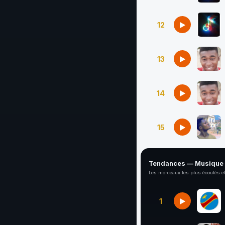
12
13
14
15
Tendances — Musique
Les morceaux les plus écoutés et
1