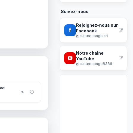
Suivez-nous
Rejoignez-nous sur
Facebook
@culturecongo.art
Notre chaîne
YouTube
@culturecongo8386
ive
75