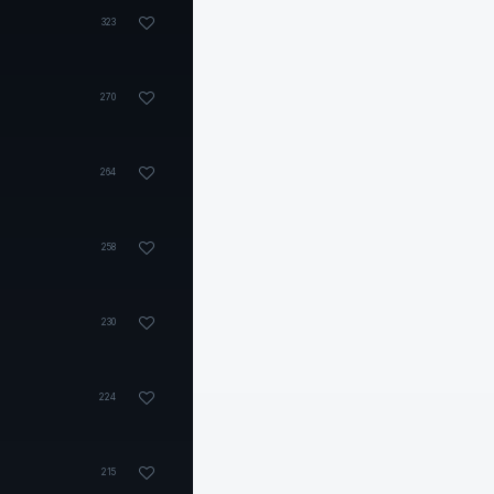
323
270
264
258
230
224
215