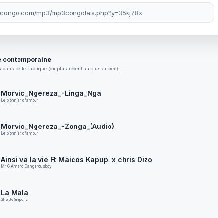
 contemporaine
 dans cette rubrique (du plus récent au plus ancien).
Morvic_Ngereza_-Linga_Nga
Le pionnier d'amour
Morvic_Ngereza_-Zonga_(Audio)
Le pionnier d'amour
Ainsi va la vie Ft Maicos Kapupi x chris Dizo
Mr G Amarc Dangerousboy
La Mala
Ghetto Snipers