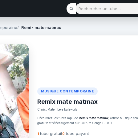
Rechercher un tube
mporaine
Remix mate matmax
MUSIQUE CONTEMPORAINE
Remix mate matmax
Christ Matembele balewula
Découvrez les tubes mp3 de
Remix mate matmax
, artiste Musique co
gratuite et téléchargement sur Culture Congo (RDC).
tube gratuit
tube payant
1
0