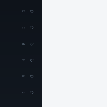
213
213
212
196
194
194