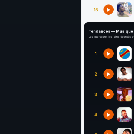
15
Tendances — Musique
Les morceaux les plus écoutés et
1
2
3
4