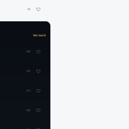
64
Voir tout
343
323
270
264