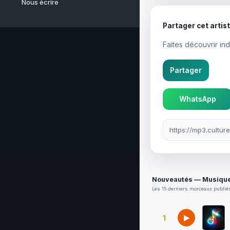
Nous écrire
Partager cet artis
Faites découvrir in
Partager
WhatsApp
Lien à partager
Nouveautés — Musique
Les 15 derniers morceaux publiés
1