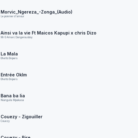
Morvic_Ngereza_-Zonga_(Audio)
Le pionnier d'amour
Ainsi va la vie Ft Maicos Kapupi x chris Dizo
Mr G Amarc Dangerousboy
La Mala
Ghetto Snipers
Entrée Oklm
Ghetto Snipers
Bana ba lia
Nianguila Mpakasa
Couezy - Zigouiller
Couezy
Couezy - Pire