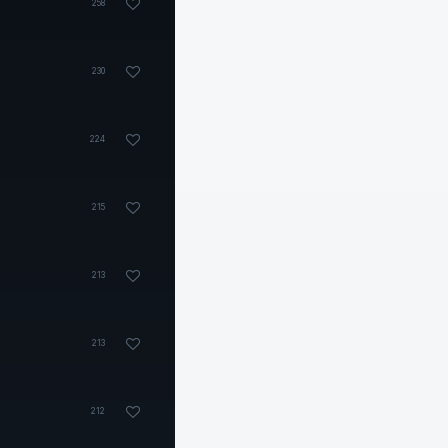
258
230
224
215
213
213
212