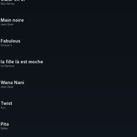
Galy Galvey
Main noire
Jean Dawi
Fabulous
Cmaye's
la fille là est moche
Izi Flamme
Wana Nani
Jean Dawi
Twist
Irys
Pita
Darba