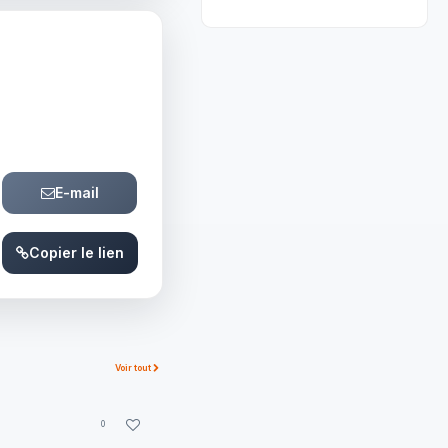
E-mail
Copier le lien
Voir tout
0