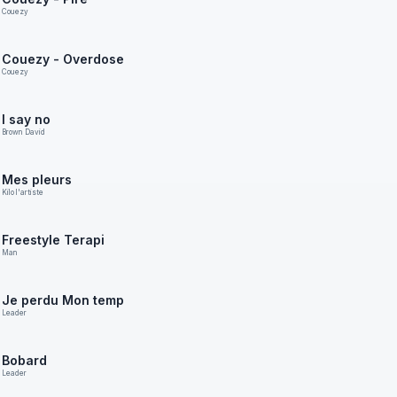
Couezy
Couezy - Overdose
Couezy
I say no
Brown David
Mes pleurs
Kilo l'artiste
Freestyle Terapi
Man
Je perdu Mon temp
Leader
Bobard
Leader