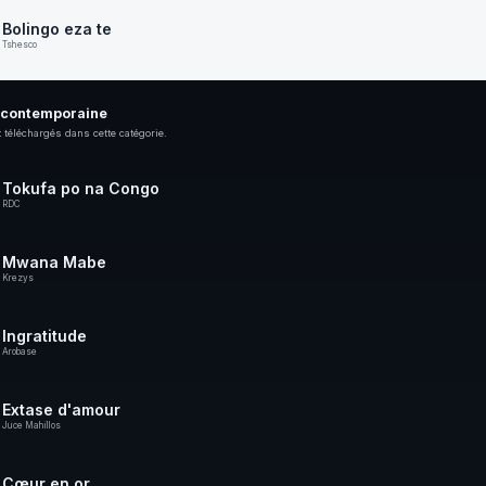
Bolingo eza te
Tshesco
 contemporaine
 téléchargés dans cette catégorie.
Tokufa po na Congo
RDC
Mwana Mabe
Krezys
Ingratitude
Arobase
Extase d'amour
Juce Mahillos
Cœur en or