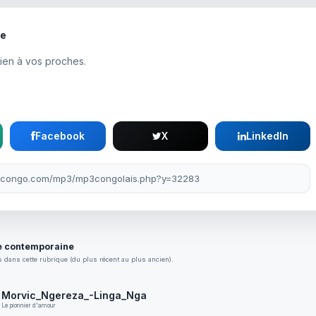
te
dien à vos proches.
Facebook
X
LinkedIn
 contemporaine
 dans cette rubrique (du plus récent au plus ancien).
Morvic_Ngereza_-Linga_Nga
Le pionnier d'amour