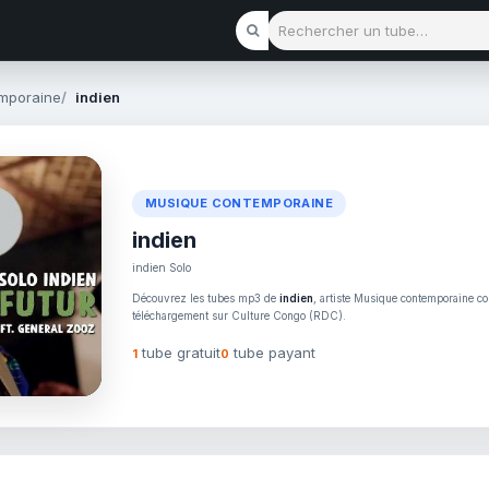
Rechercher un tube
mporaine
indien
MUSIQUE CONTEMPORAINE
indien
indien Solo
Découvrez les tubes mp3 de
indien
, artiste Musique contemporaine con
téléchargement sur Culture Congo (RDC).
tube gratuit
tube payant
1
0