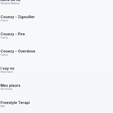
Nianguila Mpakasa
Couezy - Zigouiller
Couezy
Couezy - Pire
Couezy
Couezy - Overdose
Couezy
I say no
Brown David
Mes pleurs
Kilo l'artiste
Freestyle Terapi
Man