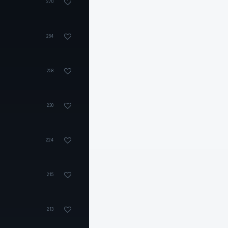
270
264
258
230
224
215
213