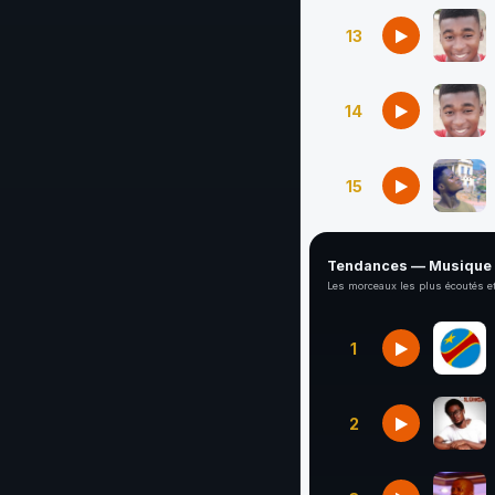
13
14
15
Tendances — Musique
Les morceaux les plus écoutés et
1
2