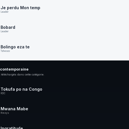
Je perdu Mon temp
Leader
Bobard
Leader
Bolingo eza te
Tshesco
 contemporaine
 téléchargés dans cette catégorie.
Tokufa po na Congo
RDC
Mwana Mabe
Krezys
Ingratitude