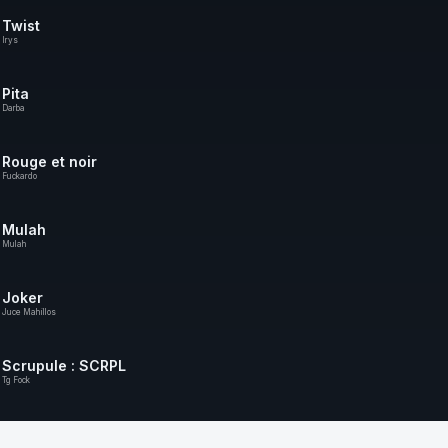
Twist
Irys
Pita
Darba
Rouge et noir
Fuckardo
Mulah
Mulah
Joker
Juce Mahillos
Scrupule : SCRPL
Tg Fock