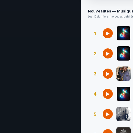
Nouveautés — Musique
Les 15 derniers morceaux publiés
1
2
3
4
5