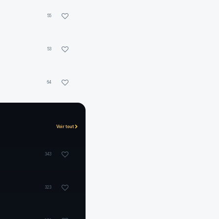
55
53
64
Voir tout
343
323