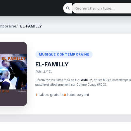
Rechercher un tube
mporaine
EL-FAMILLY
MUSIQUE CONTEMPORAINE
EL-FAMILLY
FAMILLY EL
Découvrez les tubes mp3 de
EL-FAMILLY
, artiste Musique contempora
gratuite et téléchargement sur Culture Congo (RDC).
tubes gratuits
tube payant
3
0