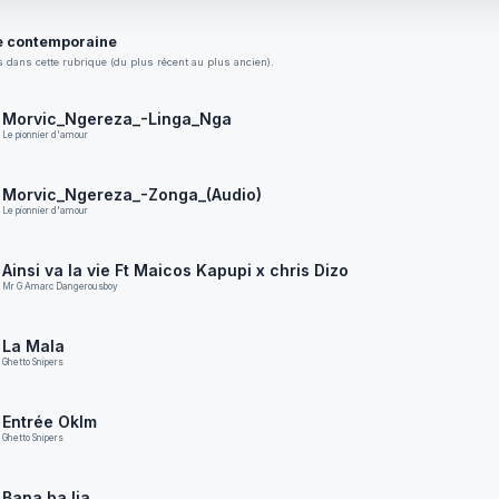
 contemporaine
 dans cette rubrique (du plus récent au plus ancien).
Morvic_Ngereza_-Linga_Nga
Le pionnier d'amour
Morvic_Ngereza_-Zonga_(Audio)
Le pionnier d'amour
Ainsi va la vie Ft Maicos Kapupi x chris Dizo
Mr G Amarc Dangerousboy
La Mala
Ghetto Snipers
Entrée Oklm
Ghetto Snipers
Bana ba lia