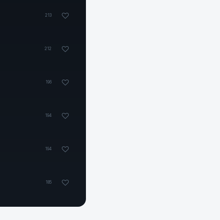
213
212
196
194
194
185