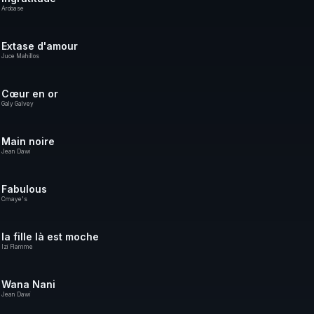
Arobase
Extase d'amour
Juce Mahillos
Cœur en or
Galy Galvey
Main noire
Jean Dawi
Fabulous
Cmaye's
la fille là est moche
Izi Flamme
Wana Nani
Jean Dawi