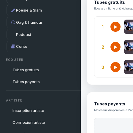
Tubes gratuits
Écoute en ligne et télécharg
Poésie & Slam
Gag & humour
1
Podcast
Conte
2
ÉCOUTER
3
Tubes gratuits
Tubes payants
ARTISTE
Tubes payants
Inscription artiste
Morceaux disponibles à l'ac
Connexion artiste