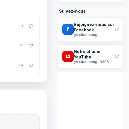
Suivez-nous
Rejoignez-nous sur
110
Facebook
@culturecongo.art
81
Notre chaîne
YouTube
@culturecongo8386
114