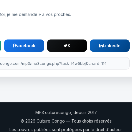
Moi, je me demande » à vos proches.
Facebook
X
LinkedIn
MP3 culturecongo, depuis 2017
© 2026 Culture Congo — Tous droits réservés
Les œuvres publiées sont protégées par le droit d'auteur.