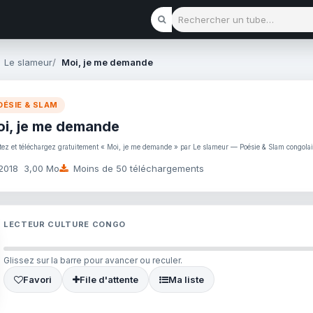
Rechercher un tube
Le slameur
Moi, je me demande
OÉSIE & SLAM
i, je me demande
tez et téléchargez gratuitement « Moi, je me demande » par Le slameur — Poésie & Slam congola
2018
3,00 Mo
Moins de 50 téléchargements
LECTEUR CULTURE CONGO
Glissez sur la barre pour avancer ou reculer.
Favori
File d'attente
Ma liste