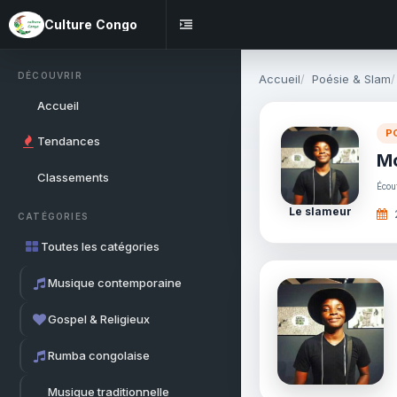
Culture Congo
DÉCOUVRIR
Accueil
Poésie & Slam
Accueil
P
Tendances
Mo
Classements
Écou
Le slameur
CATÉGORIES
Toutes les catégories
Musique contemporaine
Gospel & Religieux
Rumba congolaise
Musique traditionnelle