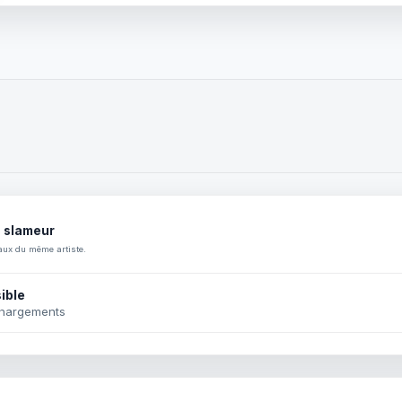
e slameur
aux du même artiste.
ible
chargements