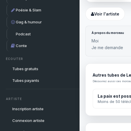
Poésie & Slam
Voir l'artiste
Gag & humour
À propos du morceau
Podcast
Moi
Conte
Je me demande
ÉCOUTER
Tubes gratuits
Autres tubes de L
Tubes payants
Découvrez aussi ces morce
La paix est poss
ARTISTE
Moins de 50 télé
Inscription artiste
Connexion artiste