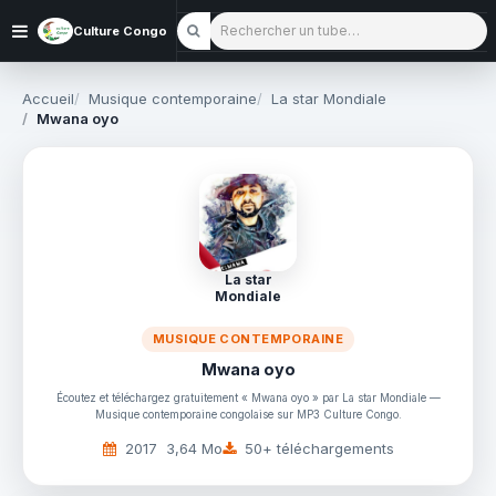
Rechercher un tube
Culture Congo
Accueil
Musique contemporaine
La star Mondiale
Mwana oyo
La star
Mondiale
MUSIQUE CONTEMPORAINE
Mwana oyo
Écoutez et téléchargez gratuitement « Mwana oyo » par La star Mondiale —
Musique contemporaine congolaise sur MP3 Culture Congo.
2017
3,64 Mo
50+ téléchargements