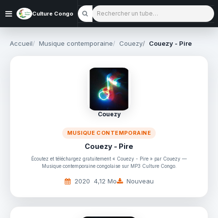
Rechercher un tube
Culture Congo
Accueil
Musique contemporaine
Couezy
Couezy - Pire
Couezy
MUSIQUE CONTEMPORAINE
Couezy - Pire
Écoutez et téléchargez gratuitement « Couezy - Pire » par Couezy —
Musique contemporaine congolaise sur MP3 Culture Congo.
2020
4,12 Mo
Nouveau