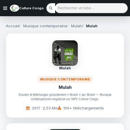
Rechercher un tube
Culture Congo
Accueil
Musique contemporaine
Mulah
Mulah
Mulah
MUSIQUE CONTEMPORAINE
Mulah
Écoutez et téléchargez gratuitement « Mulah » par Mulah — Musique
contemporaine congolaise sur MP3 Culture Congo.
2017
2,53 Mo
100+ téléchargements