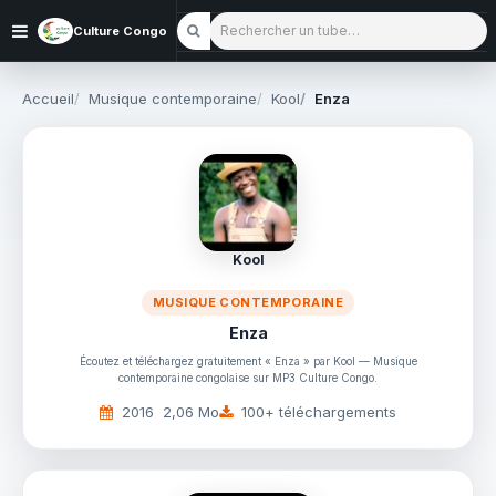
Rechercher un tube
Culture Congo
Accueil
Musique contemporaine
Kool
Enza
Kool
MUSIQUE CONTEMPORAINE
Enza
Écoutez et téléchargez gratuitement « Enza » par Kool — Musique
contemporaine congolaise sur MP3 Culture Congo.
2016
2,06 Mo
100+ téléchargements