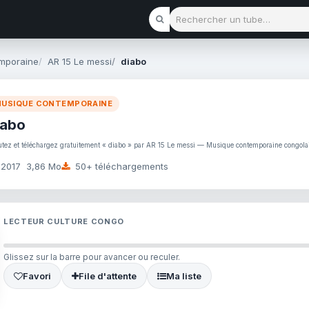
Rechercher un tube
mporaine
AR 15 Le messi
diabo
USIQUE CONTEMPORAINE
iabo
utez et téléchargez gratuitement « diabo » par AR 15 Le messi — Musique contemporaine congol
2017
3,86 Mo
50+ téléchargements
LECTEUR CULTURE CONGO
Glissez sur la barre pour avancer ou reculer.
Favori
File d'attente
Ma liste