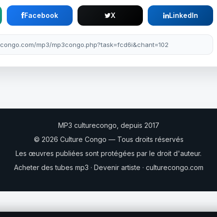
Facebook
X
LinkedIn
MP3 culturecongo, depuis 2017
© 2026 Culture Congo — Tous droits réservés
Les œuvres publiées sont protégées par le droit d'auteur.
Acheter des tubes mp3
·
Devenir artiste
·
culturecongo.com