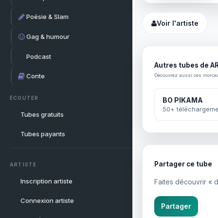
Poésie & Slam
Voir l'artiste
Gag & humour
Podcast
Autres tubes de AR
Conte
Découvrez aussi ces morce
ÉCOUTER
BO PIKAMA
50+ téléchargeme
Tubes gratuits
Tubes payants
Partager ce tube
ARTISTE
Inscription artiste
Faites découvrir « 
Connexion artiste
Partager