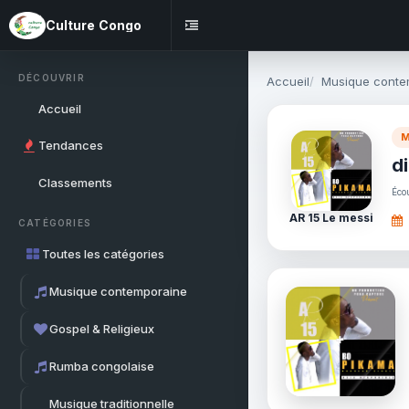
Culture Congo
DÉCOUVRIR
Accueil
Musique conte
Accueil
M
Tendances
d
Classements
Éco
AR 15 Le messi
CATÉGORIES
Toutes les catégories
Musique contemporaine
Gospel & Religieux
Rumba congolaise
Musique traditionnelle