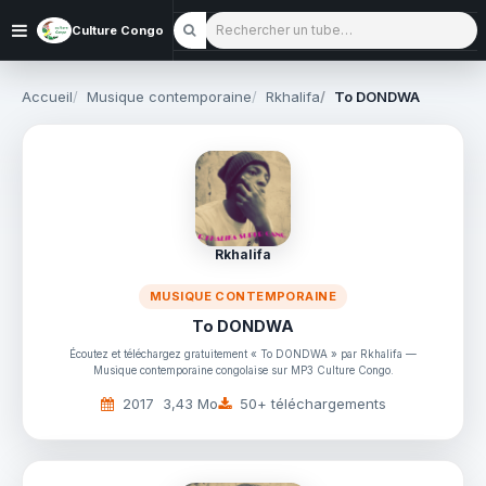
Rechercher un tube
Culture Congo
Accueil
Musique contemporaine
Rkhalifa
To DONDWA
Rkhalifa
MUSIQUE CONTEMPORAINE
To DONDWA
Écoutez et téléchargez gratuitement « To DONDWA » par Rkhalifa —
Musique contemporaine congolaise sur MP3 Culture Congo.
2017
3,43 Mo
50+ téléchargements