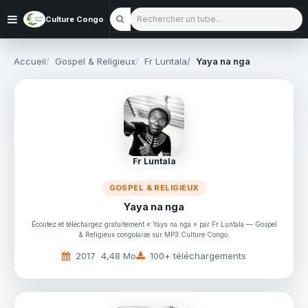
Rechercher un tube
Culture Congo
Accueil
Gospel & Religieux
Fr Luntala
Yaya na nga
Fr Luntala
GOSPEL & RELIGIEUX
Yaya na nga
Écoutez et téléchargez gratuitement « Yaya na nga » par Fr Luntala — Gospel
& Religieux congolaise sur MP3 Culture Congo.
2017
4,48 Mo
100+ téléchargements