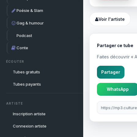
Poésie & Slam
Voir l'artiste
Gag & humour
Podcast
Partager ce tube
Conte
Faites découvrir « A
ÉCOUTER
Tubes gratuits
Partager
Tubes payants
WhatsApp
Lien à partager
ARTISTE
Inscription artiste
Connexion artiste