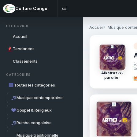
Culture Congo
DÉCOUVRIR
Accueil
Musique conte
Accueil
Tendances
A
Classements
Éc
Co
Alkatraz-x-
CATÉGORIES
parolier
Toutes les catégories
Musique contemporaine
Gospel & Religieux
Rumba congolaise
Musique traditionnelle