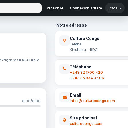
S'inscrire
Connexion artiste
Infos
Notre adresse
Culture Congo
Lemba
Kinshasa - RDC
ne congolaise sur MP3 Culture
Téléphone
+243 82 1700 420
+243 85 934 32 06
Email
infos@culturecongo.com
0:00
/
0:00
Site principal
culturecongo.com