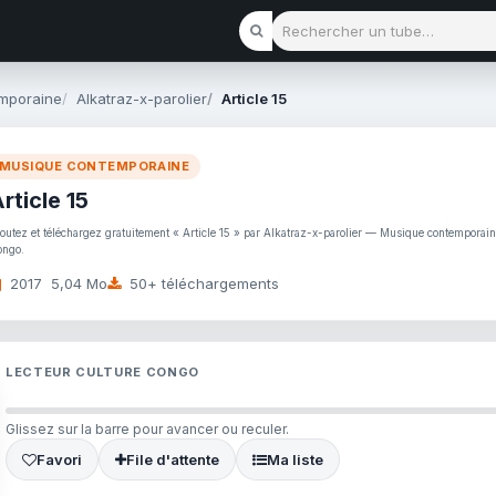
Rechercher un tube
mporaine
Alkatraz-x-parolier
Article 15
MUSIQUE CONTEMPORAINE
rticle 15
outez et téléchargez gratuitement « Article 15 » par Alkatraz-x-parolier — Musique contemporai
ngo.
2017
5,04 Mo
50+ téléchargements
LECTEUR CULTURE CONGO
Glissez sur la barre pour avancer ou reculer.
Favori
File d'attente
Ma liste