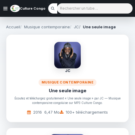
Rechercher un tube
Culture Congo
Accueil
Musique contemporaine
JC
Une seule image
JC
MUSIQUE CONTEMPORAINE
Une seule image
Écoutez et téléchargez gratuitement « Une seule image » par JC — Musique
contemporaine congolaise sur MP3 Culture Congo.
2016
6,47 Mo
100+ téléchargements