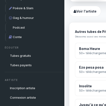
Poésie & Slam
Voir l'artiste
Gag & humour
Podcast
Autres tubes de Pi
Conte
Découvrez aussi ces morce
ÉCOUTER
Boma Heure
50+ téléchargeme
Tubes gratuits
Tubes payants
Ezo pesa posa
50+ téléchargeme
ARTISTE
Insolite
Inscription artiste
50+ téléchargeme
Connexion artiste
Jusqu'à ce qu'o