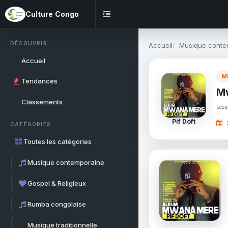
Culture Congo
DÉCOUVRIR
Accueil
Musique conte
Accueil
M
Tendances
M
Classements
Écou
Pif Doft
CATÉGORIES
Toutes les catégories
Musique contemporaine
Gospel & Religieux
Rumba congolaise
Musique traditionnelle