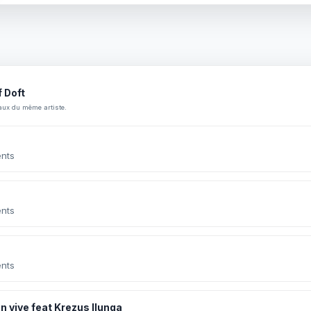
f Doft
aux du même artiste.
nts
nts
nts
n vive feat Krezus Ilunga