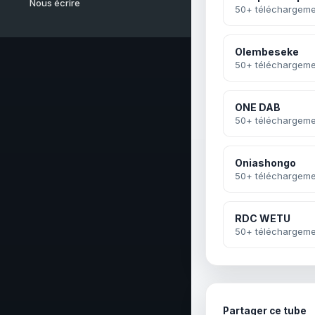
Nous écrire
50+ téléchargeme
Olembeseke
50+ téléchargeme
ONE DAB
50+ téléchargeme
Oniashongo
50+ téléchargeme
RDC WETU
50+ téléchargeme
Partager ce tube