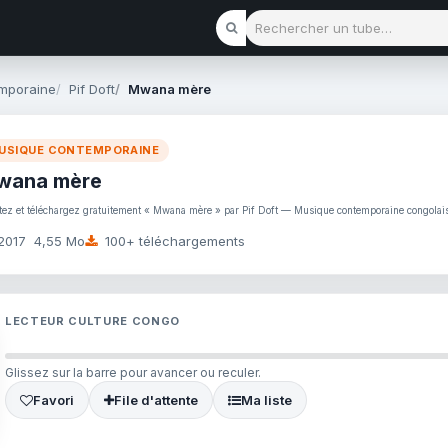
Rechercher un tube
mporaine
Pif Doft
Mwana mère
USIQUE CONTEMPORAINE
wana mère
tez et téléchargez gratuitement « Mwana mère » par Pif Doft — Musique contemporaine congola
2017
4,55 Mo
100+ téléchargements
LECTEUR CULTURE CONGO
Glissez sur la barre pour avancer ou reculer.
Favori
File d'attente
Ma liste