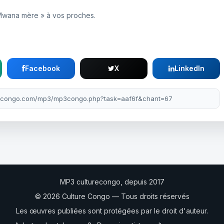
 Mwana mère » à vos proches.
Facebook
X
LinkedIn
MP3 culturecongo, depuis 2017
© 2026 Culture Congo — Tous droits réservés
Les œuvres publiées sont protégées par le droit d'auteur.