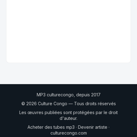
MP3 culturecongo, depuis 2017
© 2026 Culture Congo — Tous droits réservés
Les œuvres publiées sont protégées par le droit
d'auteur.
Acheter des tubes mp3
·
Devenir artiste
·
culturecongo.com