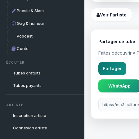
Poésie & Slam
Voir l'artiste
Gag & humour
Podcast
Partager ce tube
Conte
Faites découvrir « 
ÉCOUTER
Partager
Tubes gratuits
Tubes payants
WhatsApp
Lien à partager
ARTISTE
Inscription artiste
Connexion artiste