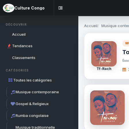
Culture Congo
DÉCOUVRIR
Accueil
Musique conte
Accueil
M
Tendances
To
Classements
Écou
Tf-Rach
CATÉGORIES
Toutes les catégories
Musique contemporaine
Gospel & Religieux
Rumba congolaise
Musique traditionnelle