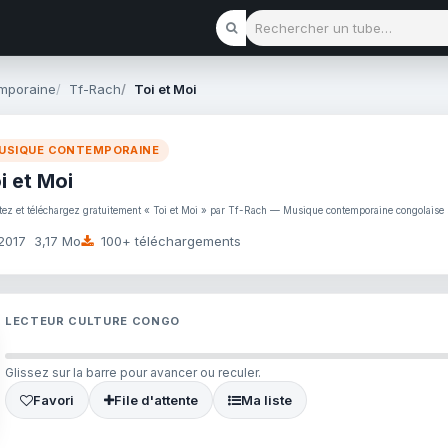
Rechercher un tube
mporaine
Tf-Rach
Toi et Moi
USIQUE CONTEMPORAINE
i et Moi
tez et téléchargez gratuitement « Toi et Moi » par Tf-Rach — Musique contemporaine congolais
2017
3,17 Mo
100+ téléchargements
LECTEUR CULTURE CONGO
Glissez sur la barre pour avancer ou reculer.
Favori
File d'attente
Ma liste