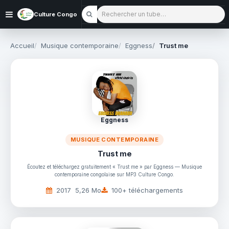
Rechercher un tube
Culture Congo
Accueil
Musique contemporaine
Eggness
Trust me
Eggness
MUSIQUE CONTEMPORAINE
Trust me
Écoutez et téléchargez gratuitement « Trust me » par Eggness — Musique
contemporaine congolaise sur MP3 Culture Congo.
2017
5,26 Mo
100+ téléchargements