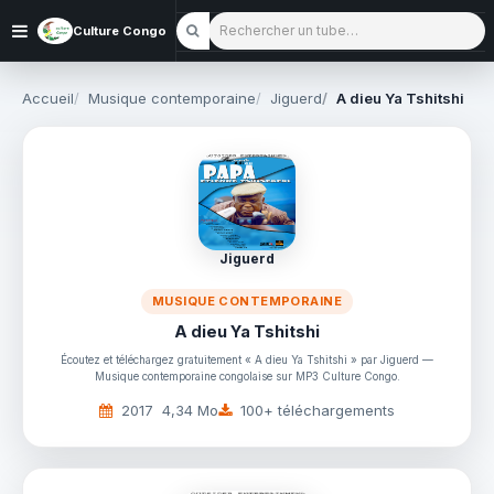
Rechercher un tube
Culture Congo
Accueil
Musique contemporaine
Jiguerd
A dieu Ya Tshitshi
Jiguerd
MUSIQUE CONTEMPORAINE
A dieu Ya Tshitshi
Écoutez et téléchargez gratuitement « A dieu Ya Tshitshi » par Jiguerd —
Musique contemporaine congolaise sur MP3 Culture Congo.
2017
4,34 Mo
100+ téléchargements