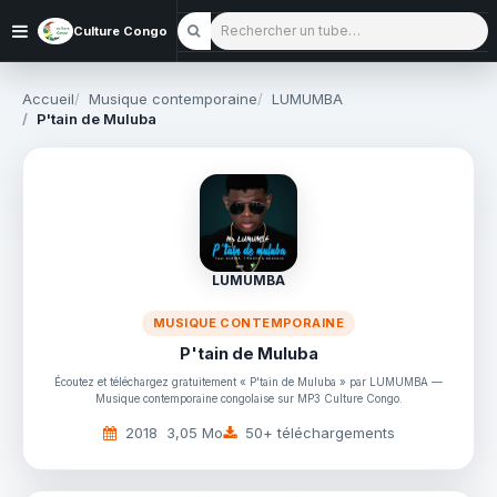
Rechercher un tube
Culture Congo
Accueil
Musique contemporaine
LUMUMBA
P'tain de Muluba
LUMUMBA
MUSIQUE CONTEMPORAINE
P'tain de Muluba
Écoutez et téléchargez gratuitement « P'tain de Muluba » par LUMUMBA —
Musique contemporaine congolaise sur MP3 Culture Congo.
2018
3,05 Mo
50+ téléchargements