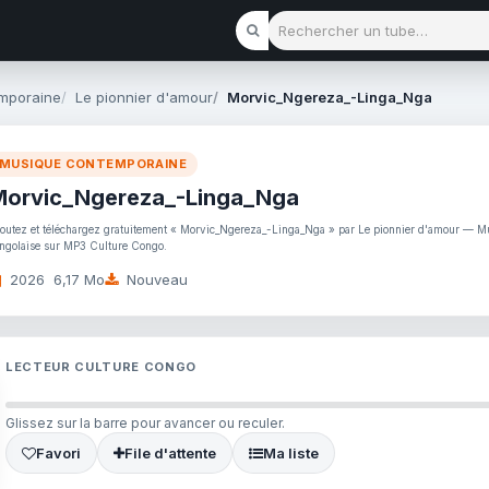
Rechercher un tube
mporaine
Le pionnier d'amour
Morvic_Ngereza_-Linga_Nga
MUSIQUE CONTEMPORAINE
Morvic_Ngereza_-Linga_Nga
outez et téléchargez gratuitement « Morvic_Ngereza_-Linga_Nga » par Le pionnier d'amour — 
ngolaise sur MP3 Culture Congo.
2026
6,17 Mo
Nouveau
LECTEUR CULTURE CONGO
Glissez sur la barre pour avancer ou reculer.
Favori
File d'attente
Ma liste