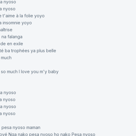
sa nyoso
a nyoso
 t'aime à la folie yoyo
a insomnie yoyo
aîtrise
 na falanga
de en exile
é ba trophées ya plus belle
o much
u so much I love you m'y baby
sa nyoso
a nyoso
sa nyoso
a nyoso
ko pesa nyoso maman
ové Nga nako pesa nyoso ho nako Pesa nyoso