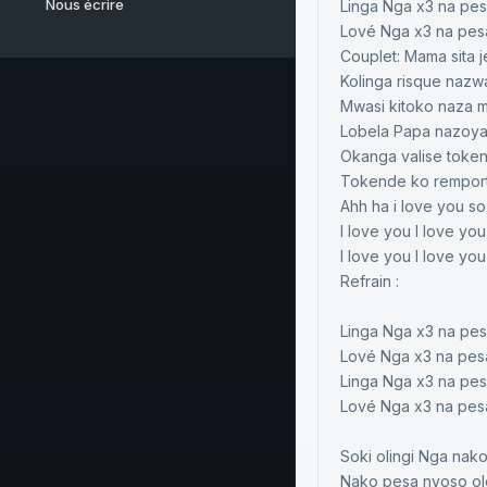
Nous écrire
Linga Nga x3 na pe
Lové Nga x3 na pes
Couplet: Mama sita je
Kolinga risque nazw
Mwasi kitoko naza m
Lobela Papa nazoya
Okanga valise token
Tokende ko remport
Ahh ha i love you s
I love you I love you
I love you I love yo
Refrain :
Linga Nga x3 na pe
Lové Nga x3 na pes
Linga Nga x3 na pe
Lové Nga x3 na pes
Soki olingi Nga na
Nako pesa nyoso ol