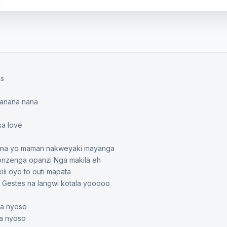
cs
anana nana
a love
mona yo maman nakweyaki mayanga
onzenga opanzi Nga makila eh
li oyo to outi mapata
 Gestes na langwi kotala yooooo
sa nyoso
a nyoso