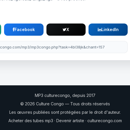
Facebook
X
LinkedIn
MP3 culturecongo, depuis 2017
© 2026 Culture Congo — Tous droits réservés
Les œuvres publiées sont protégées par le droit d'auteur.
Acheter des tubes mp3
·
Devenir artiste
·
culturecongo.com