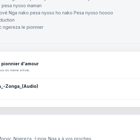
ko pesa nyoso maman
lové Nga nako pesa nyoso ho nako Pesa nyoso hoooo
duction
c ngereza le pionnier
e pionnier d'amour
aux du même artiste.
_-Zonga_(Audio)
 Morvic_Ngereza_-Linga_Nga » à vos proches.