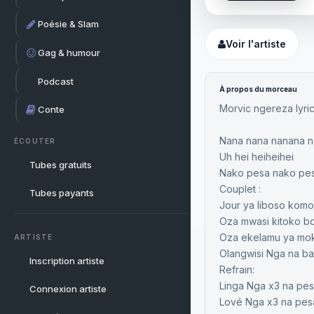
Poésie & Slam
Voir l'artiste
Gag & humour
Podcast
À propos du morceau
Morvic ngereza lyri
Conte
Nana nana nanana n
ÉCOUTER
Uh hei heiheihei
Tubes gratuits
Nako pesa nako pes
Couplet :
Tubes payants
Jour ya liboso ko
Oza mwasi kitoko b
Oza ekelamu ya moki
ARTISTE
Olangwisi Nga na ba
Inscription artiste
Refrain:
Linga Nga x3 na pe
Connexion artiste
Lové Nga x3 na pes