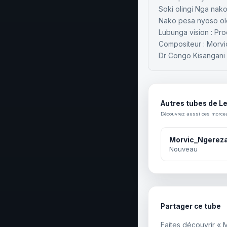
Soki olingi Nga na
Nako pesa nyoso o
Lubunga vision : Pro
Compositeur : Morvi
Dr Congo Kisangani
Autres tubes de L
Découvrez aussi ces morce
Morvic_Ngereza
Nouveau
Partager ce tube
Faites découvrir «