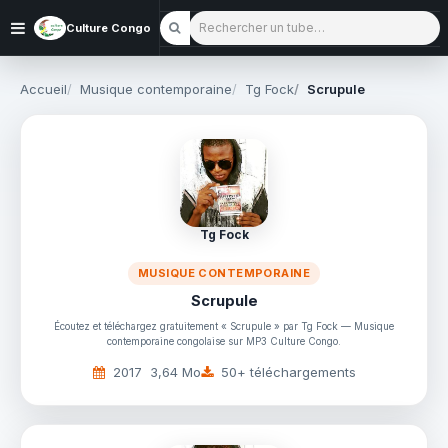
Rechercher un tube
Culture Congo
Accueil
Musique contemporaine
Tg Fock
Scrupule
Tg Fock
MUSIQUE CONTEMPORAINE
Scrupule
Écoutez et téléchargez gratuitement « Scrupule » par Tg Fock — Musique
contemporaine congolaise sur MP3 Culture Congo.
2017
3,64 Mo
50+ téléchargements