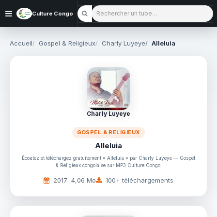
Rechercher un tube
Culture Congo
Accueil
Gospel & Religieux
Charly Luyeye
Alleluia
Charly Luyeye
GOSPEL & RELIGIEUX
Alleluia
Écoutez et téléchargez gratuitement « Alleluia » par Charly Luyeye — Gospel
& Religieux congolaise sur MP3 Culture Congo.
2017
4,06 Mo
100+ téléchargements