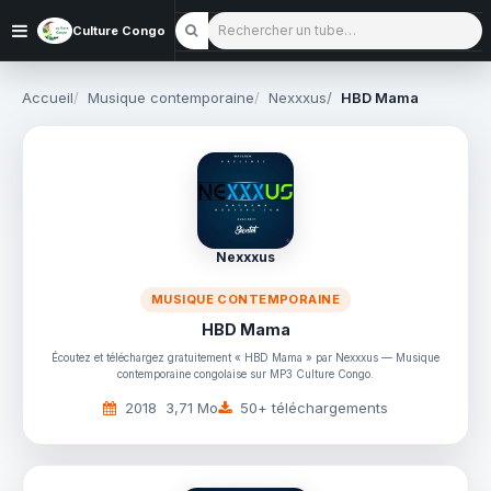
Rechercher un tube
Culture Congo
Accueil
Musique contemporaine
Nexxxus
HBD Mama
Nexxxus
MUSIQUE CONTEMPORAINE
HBD Mama
Écoutez et téléchargez gratuitement « HBD Mama » par Nexxxus — Musique
contemporaine congolaise sur MP3 Culture Congo.
2018
3,71 Mo
50+ téléchargements