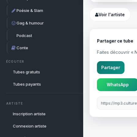
Poésie & Slam
Voir l'artiste
Gag & humour
Podcast
Partager ce tube
Conte
Faites découvrir « 
ÉCOUTER
Partager
Tubes gratuits
Tubes payants
WhatsApp
Lien à partager
ARTISTE
Inscription artiste
Connexion artiste