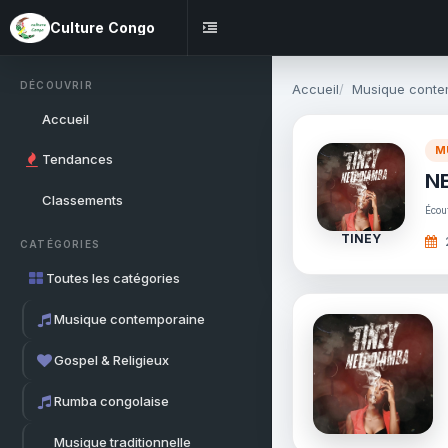
Culture Congo
DÉCOUVRIR
Accueil
Musique conte
Accueil
M
Tendances
N
Classements
Écou
TINEY
CATÉGORIES
Toutes les catégories
Musique contemporaine
Gospel & Religieux
Rumba congolaise
Musique traditionnelle