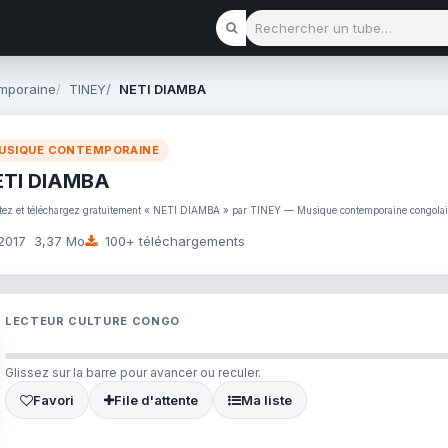
Rechercher un tube
mporaine
TINEY
NETI DIAMBA
USIQUE CONTEMPORAINE
ETI DIAMBA
tez et téléchargez gratuitement « NETI DIAMBA » par TINEY — Musique contemporaine congola
2017
3,37 Mo
100+ téléchargements
LECTEUR CULTURE CONGO
Glissez sur la barre pour avancer ou reculer.
Favori
File d'attente
Ma liste